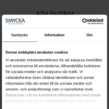
Alla butiker
Alingsås
Arvidsjaur
Samtycke
Information
Om
Avesta
Borås
Denna webbplats använder cookies
Eksjö
Vi använder enhetsidentifierare för att anpassa innehållet
Fagersta
och annonserna till användarna, tillhandahålla funktioner
Farsta
för sociala medier och analysera vår trafik. Vi
Frölunda torg
vidarebefordrar även sådana identifierare och annan
Gävle
information från din enhet till de sociala medier och
annons- och analysföretag som vi samarbetar med.
Halmstad
Dessa kan i sin tur kombinera informationen med annan
Halmstad Hallarna
information som du har tillhandahållit eller som de har
Haninge
samlat in när du har använt deras tjänster.