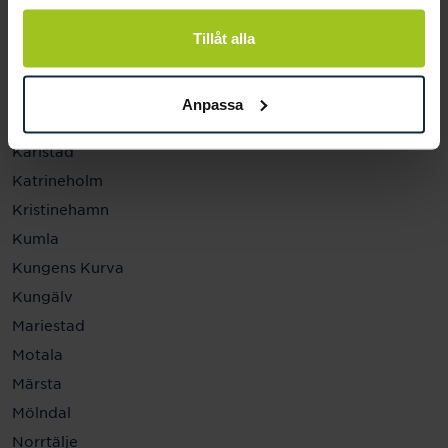
Helsingborg
Hässleholm
Tillåt alla
Jönköping
Kalmar
Anpassa
Karlskrona
Karlstad
Katrineholm
Kristinehamn
Kumla
Kungens Kurva
Kungälv
Mariestad
Motala
Märsta
Mölndal
Norrtälje