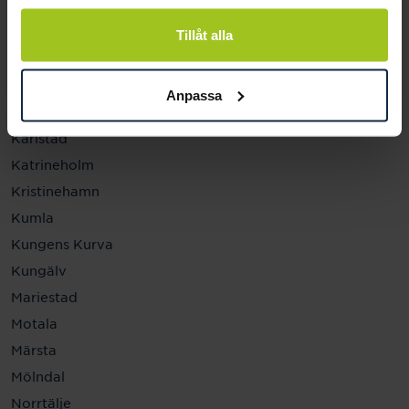
Helsingborg
Hässleholm
Tillåt alla
Jönköping
Kalmar
Anpassa
Karlskrona
Karlstad
Katrineholm
Kristinehamn
Kumla
Kungens Kurva
Kungälv
Mariestad
Motala
Märsta
Mölndal
Norrtälje