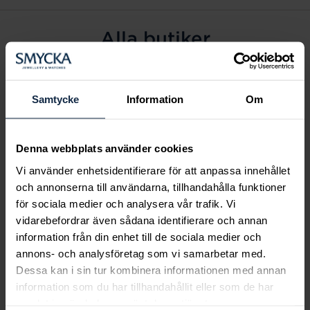
Alla butiker
Alingsås
Arvidsjaur
Samtycke
Information
Om
Avesta
Borås
Denna webbplats använder cookies
Eksjö
Vi använder enhetsidentifierare för att anpassa innehållet
Fagersta
och annonserna till användarna, tillhandahålla funktioner
Farsta
för sociala medier och analysera vår trafik. Vi
Frölunda torg
vidarebefordrar även sådana identifierare och annan
Gävle
information från din enhet till de sociala medier och
annons- och analysföretag som vi samarbetar med.
Halmstad
Dessa kan i sin tur kombinera informationen med annan
Halmstad Hallarna
information som du har tillhandahållit eller som de har
Haninge
samlat in när du har använt deras tjänster.