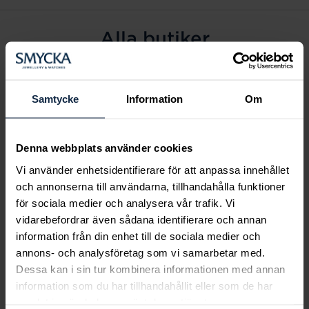
Alla butiker
Alingsås
Arvidsjaur
Samtycke
Information
Om
Avesta
Borås
Denna webbplats använder cookies
Eksjö
Vi använder enhetsidentifierare för att anpassa innehållet
Fagersta
och annonserna till användarna, tillhandahålla funktioner
Farsta
för sociala medier och analysera vår trafik. Vi
Frölunda torg
vidarebefordrar även sådana identifierare och annan
Gävle
information från din enhet till de sociala medier och
annons- och analysföretag som vi samarbetar med.
Halmstad
Dessa kan i sin tur kombinera informationen med annan
Halmstad Hallarna
information som du har tillhandahållit eller som de har
Haninge
samlat in när du har använt deras tjänster.