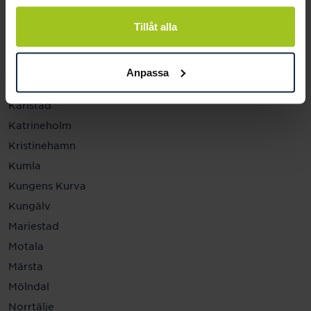
Helsingborg
Hässleholm
Tillåt alla
Jönköping
Kalmar
Anpassa
Karlskrona
Karlstad
Katrineholm
Kristinehamn
Kumla
Kungens Kurva
Kungälv
Mariestad
Motala
Märsta
Mölndal
Norrtälje