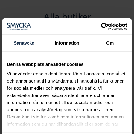
Alla butiker
Alingsås
Arvidsjaur
Samtycke
Information
Om
Avesta
Borås
Denna webbplats använder cookies
Eksjö
Vi använder enhetsidentifierare för att anpassa innehållet
Fagersta
och annonserna till användarna, tillhandahålla funktioner
Farsta
för sociala medier och analysera vår trafik. Vi
Frölunda torg
vidarebefordrar även sådana identifierare och annan
Gävle
information från din enhet till de sociala medier och
annons- och analysföretag som vi samarbetar med.
Halmstad
Dessa kan i sin tur kombinera informationen med annan
Halmstad Hallarna
information som du har tillhandahållit eller som de har
Haninge
samlat in när du har använt deras tjänster.