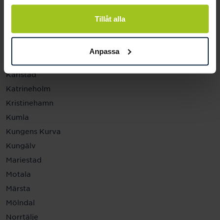
Helsingborg
Hässleholm
Tillåt alla
Jönköping
Kalmar
Anpassa
Karlskrona
Karlstad
Katrineholm
Kristinehamn
Kumla
Kungens Kurva
Kungälv
Mariestad
Motala
Märsta
Mölndal
Norrtälje