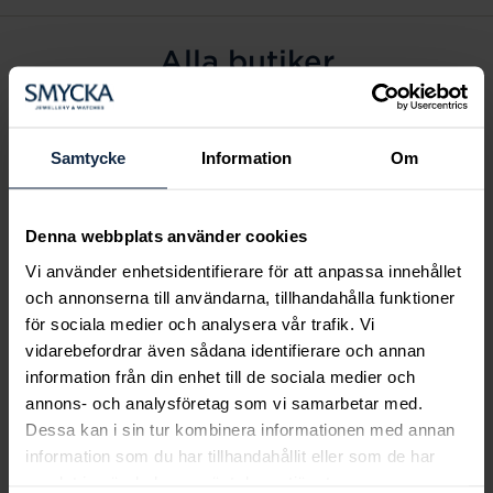
Alla butiker
Alingsås
Arvidsjaur
Samtycke
Information
Om
Avesta
Borås
Denna webbplats använder cookies
Eksjö
Vi använder enhetsidentifierare för att anpassa innehållet
Fagersta
och annonserna till användarna, tillhandahålla funktioner
Farsta
för sociala medier och analysera vår trafik. Vi
Frölunda torg
vidarebefordrar även sådana identifierare och annan
Gävle
information från din enhet till de sociala medier och
annons- och analysföretag som vi samarbetar med.
Halmstad
Dessa kan i sin tur kombinera informationen med annan
Halmstad Hallarna
information som du har tillhandahållit eller som de har
Haninge
samlat in när du har använt deras tjänster.