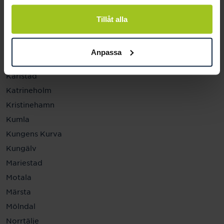
Helsingborg
Hässleholm
Tillåt alla
Jönköping
Kalmar
Anpassa
Karlskrona
Karlstad
Katrineholm
Kristinehamn
Kumla
Kungens Kurva
Kungälv
Mariestad
Motala
Märsta
Mölndal
Norrtälje