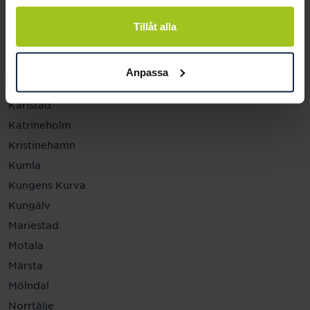
Helsingborg
Hässleholm
Tillåt alla
Jönköping
Kalmar
Anpassa
Karlskrona
Karlstad
Katrineholm
Kristinehamn
Kumla
Kungens Kurva
Kungälv
Mariestad
Motala
Märsta
Mölndal
Norrtälje