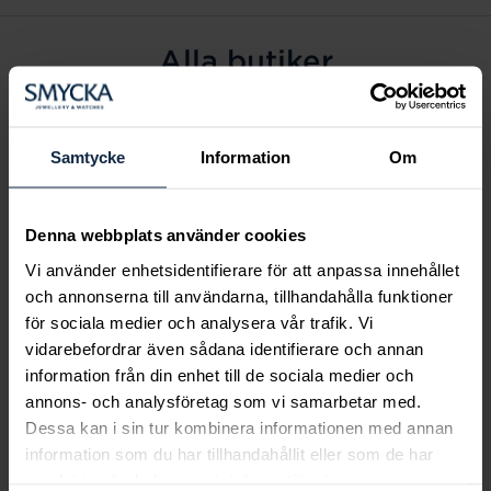
Alla butiker
Alingsås
Arvidsjaur
Samtycke
Information
Om
Avesta
Borås
Denna webbplats använder cookies
Eksjö
Vi använder enhetsidentifierare för att anpassa innehållet
Fagersta
och annonserna till användarna, tillhandahålla funktioner
Farsta
för sociala medier och analysera vår trafik. Vi
Frölunda torg
vidarebefordrar även sådana identifierare och annan
Gävle
information från din enhet till de sociala medier och
annons- och analysföretag som vi samarbetar med.
Halmstad
Dessa kan i sin tur kombinera informationen med annan
Halmstad Hallarna
information som du har tillhandahållit eller som de har
Haninge
samlat in när du har använt deras tjänster.