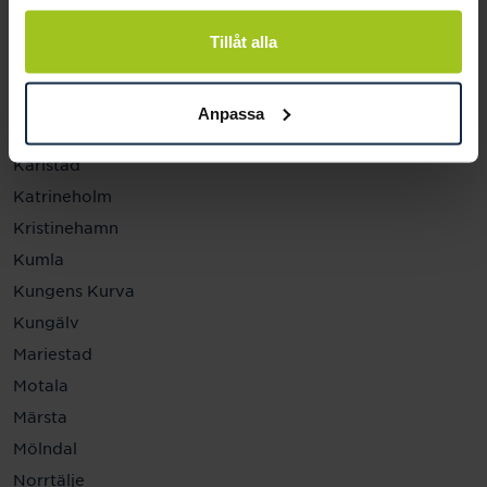
Helsingborg
Hässleholm
Tillåt alla
Jönköping
Kalmar
Anpassa
Karlskrona
Karlstad
Katrineholm
Kristinehamn
Kumla
Kungens Kurva
Kungälv
Mariestad
Motala
Märsta
Mölndal
Norrtälje