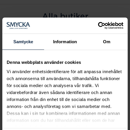
Alla butiker
Alingsås
Arvidsjaur
Samtycke
Information
Om
Avesta
Borås
Denna webbplats använder cookies
Eksjö
Vi använder enhetsidentifierare för att anpassa innehållet
Fagersta
och annonserna till användarna, tillhandahålla funktioner
Farsta
för sociala medier och analysera vår trafik. Vi
Frölunda torg
vidarebefordrar även sådana identifierare och annan
Gävle
information från din enhet till de sociala medier och
annons- och analysföretag som vi samarbetar med.
Halmstad
Dessa kan i sin tur kombinera informationen med annan
Halmstad Hallarna
information som du har tillhandahållit eller som de har
Haninge
samlat in när du har använt deras tjänster.