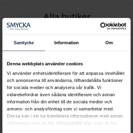
Alla butiker
Alingsås
Arvidsjaur
Samtycke
Information
Om
Avesta
Borås
Denna webbplats använder cookies
Eksjö
Vi använder enhetsidentifierare för att anpassa innehållet
Fagersta
och annonserna till användarna, tillhandahålla funktioner
Farsta
för sociala medier och analysera vår trafik. Vi
Frölunda torg
vidarebefordrar även sådana identifierare och annan
Gävle
information från din enhet till de sociala medier och
annons- och analysföretag som vi samarbetar med.
Halmstad
Dessa kan i sin tur kombinera informationen med annan
Halmstad Hallarna
information som du har tillhandahållit eller som de har
Haninge
samlat in när du har använt deras tjänster.