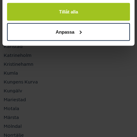
Helsingborg
Hässleholm
Tillåt alla
Jönköping
Kalmar
Anpassa
Karlskrona
Karlstad
Katrineholm
Kristinehamn
Kumla
Kungens Kurva
Kungälv
Mariestad
Motala
Märsta
Mölndal
Norrtälje