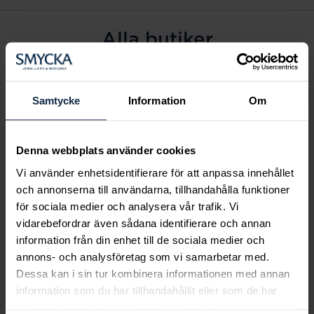
Alla butiker
Alingsås
Arvidsjaur
Samtycke
Information
Om
Avesta
Borås
Denna webbplats använder cookies
Eksjö
Vi använder enhetsidentifierare för att anpassa innehållet
Fagersta
och annonserna till användarna, tillhandahålla funktioner
Farsta
för sociala medier och analysera vår trafik. Vi
Frölunda torg
vidarebefordrar även sådana identifierare och annan
Gävle
information från din enhet till de sociala medier och
annons- och analysföretag som vi samarbetar med.
Halmstad
Dessa kan i sin tur kombinera informationen med annan
Halmstad Hallarna
information som du har tillhandahållit eller som de har
Haninge
samlat in när du har använt deras tjänster.