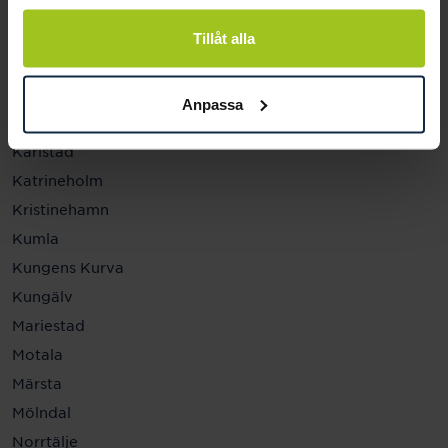
Helsingborg
Hässleholm
Tillåt alla
Jönköping
Kalmar
Anpassa
Karlskrona
Karlstad
Katrineholm
Kristinehamn
Kumla
Kungens Kurva
Kungälv
Mariestad
Motala
Märsta
Mölndal
Norrtälje