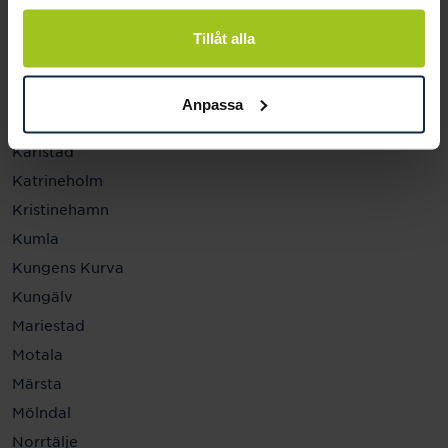
Helsingborg
Hässleholm
Tillåt alla
Jönköping
Kalmar
Anpassa
Karlskrona
Karlstad
Katrineholm
Kristinehamn
Kumla
Kungens Kurva
Kungälv
Mariestad
Motala
Märsta
Mölndal
Norrtälje