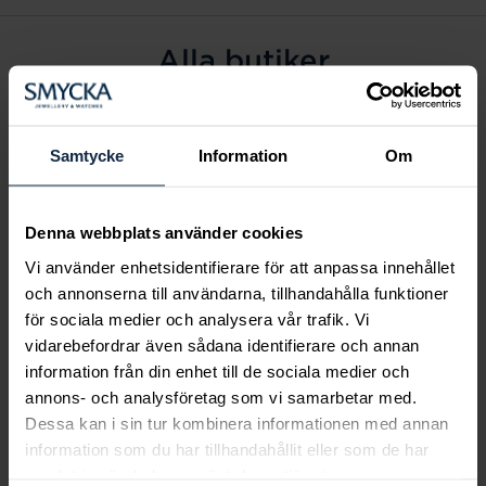
Alla butiker
Alingsås
Arvidsjaur
Samtycke
Information
Om
Avesta
Borås
Denna webbplats använder cookies
Eksjö
Vi använder enhetsidentifierare för att anpassa innehållet
Fagersta
och annonserna till användarna, tillhandahålla funktioner
Farsta
för sociala medier och analysera vår trafik. Vi
Frölunda torg
vidarebefordrar även sådana identifierare och annan
Gävle
information från din enhet till de sociala medier och
annons- och analysföretag som vi samarbetar med.
Halmstad
Dessa kan i sin tur kombinera informationen med annan
Halmstad Hallarna
information som du har tillhandahållit eller som de har
Haninge
samlat in när du har använt deras tjänster.