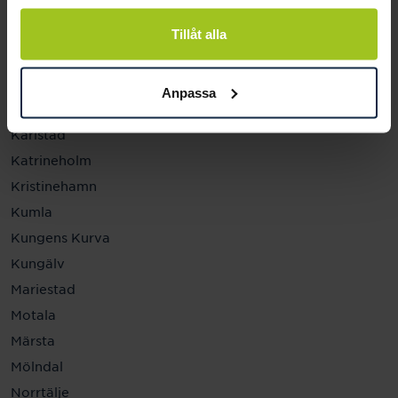
Helsingborg
Hässleholm
Tillåt alla
Jönköping
Kalmar
Anpassa
Karlskrona
Karlstad
Katrineholm
Kristinehamn
Kumla
Kungens Kurva
Kungälv
Mariestad
Motala
Märsta
Mölndal
Norrtälje