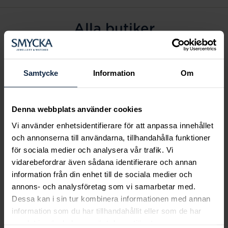
Alla butiker
Alingsås
Arvidsjaur
Samtycke
Information
Om
Avesta
Borås
Denna webbplats använder cookies
Eksjö
Vi använder enhetsidentifierare för att anpassa innehållet
Fagersta
och annonserna till användarna, tillhandahålla funktioner
Farsta
för sociala medier och analysera vår trafik. Vi
Frölunda torg
vidarebefordrar även sådana identifierare och annan
Gävle
information från din enhet till de sociala medier och
annons- och analysföretag som vi samarbetar med.
Halmstad
Dessa kan i sin tur kombinera informationen med annan
Halmstad Hallarna
information som du har tillhandahållit eller som de har
Haninge
samlat in när du har använt deras tjänster.