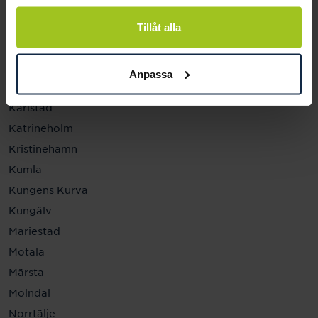
Helsingborg
Hässleholm
Tillåt alla
Jönköping
Kalmar
Anpassa
Karlskrona
Karlstad
Katrineholm
Kristinehamn
Kumla
Kungens Kurva
Kungälv
Mariestad
Motala
Märsta
Mölndal
Norrtälje