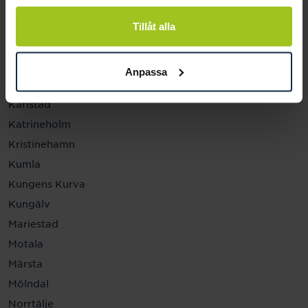
Helsingborg
Hässleholm
Tillåt alla
Jönköping
Kalmar
Anpassa
Karlskrona
Karlstad
Katrineholm
Kristinehamn
Kumla
Kungens Kurva
Kungälv
Mariestad
Motala
Märsta
Mölndal
Norrtälje