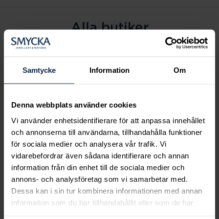
Alla butiker
Alingsås
Arvidsjaur
Samtycke
Information
Om
Avesta
Borås
Denna webbplats använder cookies
Eksjö
Vi använder enhetsidentifierare för att anpassa innehållet
Fagersta
och annonserna till användarna, tillhandahålla funktioner
Farsta
för sociala medier och analysera vår trafik. Vi
Frölunda torg
vidarebefordrar även sådana identifierare och annan
Gävle
information från din enhet till de sociala medier och
annons- och analysföretag som vi samarbetar med.
Halmstad
Dessa kan i sin tur kombinera informationen med annan
Halmstad Hallarna
information som du har tillhandahållit eller som de har
Haninge
samlat in när du har använt deras tjänster.