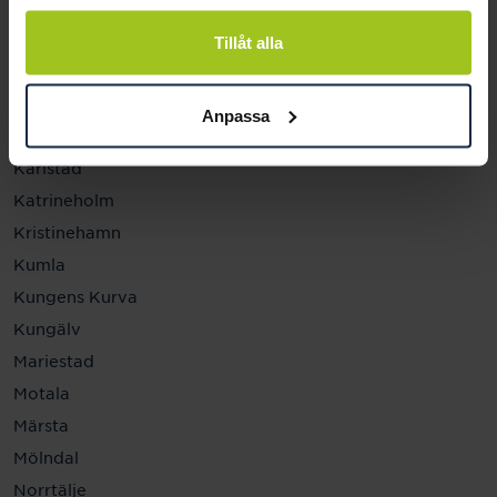
Helsingborg
Hässleholm
Tillåt alla
Jönköping
Kalmar
Anpassa
Karlskrona
Karlstad
Katrineholm
Kristinehamn
Kumla
Kungens Kurva
Kungälv
Mariestad
Motala
Märsta
Mölndal
Norrtälje