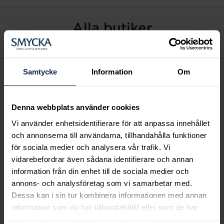
Alla butiker
Alingsås
Arvidsjaur
Samtycke
Information
Om
Avesta
Borås
Denna webbplats använder cookies
Eksjö
Vi använder enhetsidentifierare för att anpassa innehållet
Fagersta
och annonserna till användarna, tillhandahålla funktioner
Farsta
för sociala medier och analysera vår trafik. Vi
Frölunda torg
vidarebefordrar även sådana identifierare och annan
Gävle
information från din enhet till de sociala medier och
annons- och analysföretag som vi samarbetar med.
Halmstad
Dessa kan i sin tur kombinera informationen med annan
Halmstad Hallarna
information som du har tillhandahållit eller som de har
Haninge
samlat in när du har använt deras tjänster.