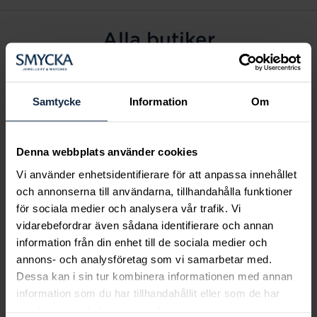
Alla butiker
Alingsås
Arvidsjaur
Samtycke
Information
Om
Avesta
Borås
Denna webbplats använder cookies
Eksjö
Vi använder enhetsidentifierare för att anpassa innehållet
Fagersta
och annonserna till användarna, tillhandahålla funktioner
Farsta
för sociala medier och analysera vår trafik. Vi
Frölunda torg
vidarebefordrar även sådana identifierare och annan
Gävle
information från din enhet till de sociala medier och
annons- och analysföretag som vi samarbetar med.
Halmstad
Dessa kan i sin tur kombinera informationen med annan
Halmstad Hallarna
information som du har tillhandahållit eller som de har
Haninge
samlat in när du har använt deras tjänster.