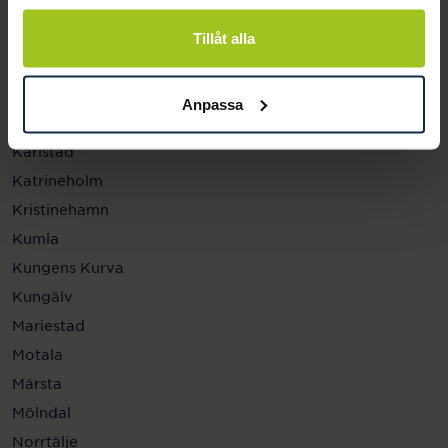
Helsingborg
Hässleholm
Tillåt alla
Jönköping
Kalmar
Anpassa
Karlskrona
Karlstad
Katrineholm
Kristinehamn
Kumla
Kungens Kurva
Kungälv
Mariestad
Motala
Märsta
Mölndal
Norrtälje