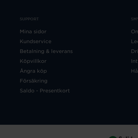
SUPPORT
SM
Mina sidor
Om
Kundservice
Le
Betalning & leverans
Dr
Köpvillkor
In
Ångra köp
Hå
Försäkring
Saldo - Presentkort