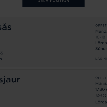
DELA POSITION
sås
ÖPPET
Månd
10-18
Lörda
Sönda
35
s
LÄS M
sjaur
ÖPPET
Månd
17.30
12-13)
Lörda