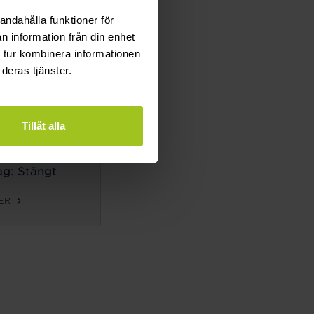
g: Stängt
andahålla funktioner för
n information från din enhet
ER
 tur kombinera informationen
deras tjänster.
TIDER
ag-
Tillåt alla
g:
10-18
g: 10-14
g: Stängt
ER