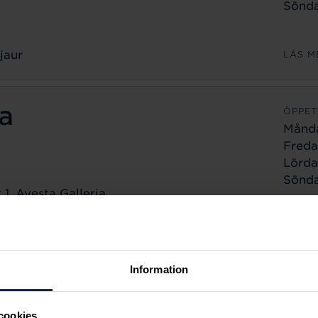
Sönda
jaur
LÄS M
a
ÖPPET
Månd
Freda
Lörda
Sönda
1, Avesta Galleria
a
LÄS M
ÖPPET
Information
Månd
Freda
cookies
Lörda