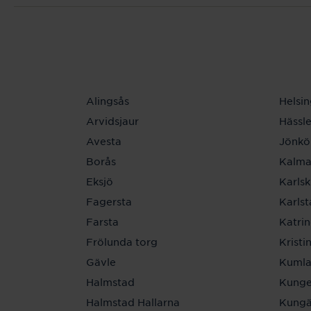
Alingsås
Helsi
Arvidsjaur
Hässl
Avesta
Jönkö
Borås
Kalma
Eksjö
Karls
Fagersta
Karls
Farsta
Katri
Frölunda torg
Krist
Gävle
Kuml
Halmstad
Kunge
Halmstad Hallarna
Kungä