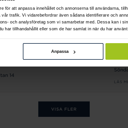
Sönda
e för att anpassa innehållet och annonserna till användarna, tillh
n 18
vår trafik. Vi vidarebefordrar även sådana identifierare och anna
LÄS M
nnons- och analysföretag som vi samarbetar med. Dessa kan i sin
har tillhandahållit eller som de har samlat in när du har använt 
ÖPPET
Månd
Anpassa
Freda
Lörda
Sönda
tan 14
LÄS M
VISA FLER