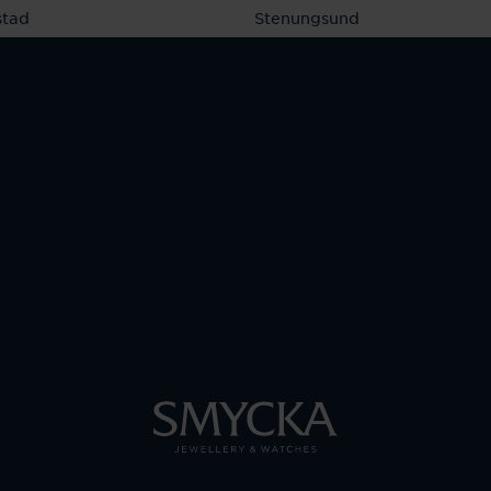
stad
Stenungsund