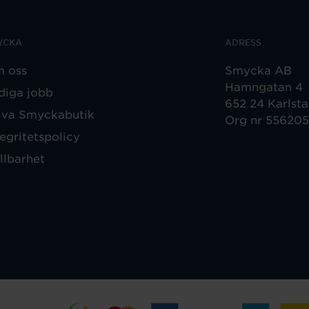
YCKA
ADRESS
 oss
Smycka AB
Hamngatan 4
diga jobb
652 24 Karlst
iva Smyckabutik
Org nr 55620
tegritetspolicy
llbarhet