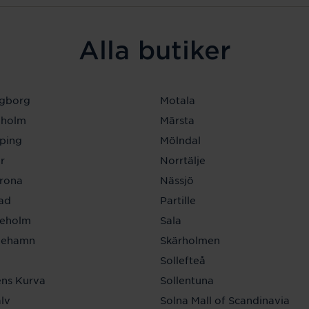
Alla butiker
ngborg
Motala
eholm
Märsta
ping
Mölndal
r
Norrtälje
krona
Nässjö
tad
Partille
neholm
Sala
inehamn
Skärholmen
a
Sollefteå
ns Kurva
Sollentuna
lv
Solna Mall of Scandinavia