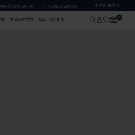
HITTA BUTIK
ING ÖVER 695KR
HEMLEVERANS
0
ER
TJÄNSTER
SÄLJ GULD