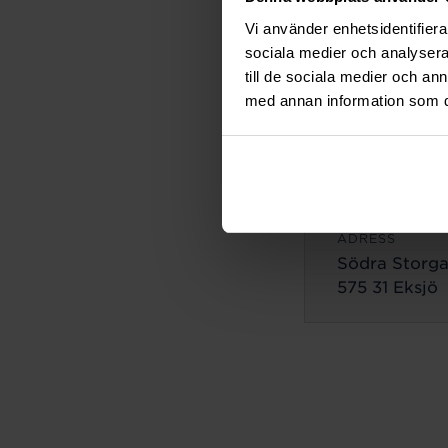
ADRESS
Vi använder enhetsidentifierar
Lilla Brogata
sociala medier och analysera 
503 35 Borås
till de sociala medier och a
med annan information som du 
Eksjö
ADRESS
Södra Storga
575 31 Eksjö