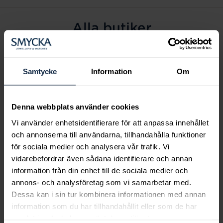
Alla butiker
Alingsås
Arvidsjaur
Samtycke
Information
Om
Avesta
Borås
Denna webbplats använder cookies
Eksjö
Vi använder enhetsidentifierare för att anpassa innehållet
Fagersta
och annonserna till användarna, tillhandahålla funktioner
Farsta
för sociala medier och analysera vår trafik. Vi
Frölunda torg
vidarebefordrar även sådana identifierare och annan
Gävle
information från din enhet till de sociala medier och
annons- och analysföretag som vi samarbetar med.
Halmstad
Dessa kan i sin tur kombinera informationen med annan
Halmstad Hallarna
information som du har tillhandahållit eller som de har
Haninge
samlat in när du har använt deras tjänster.