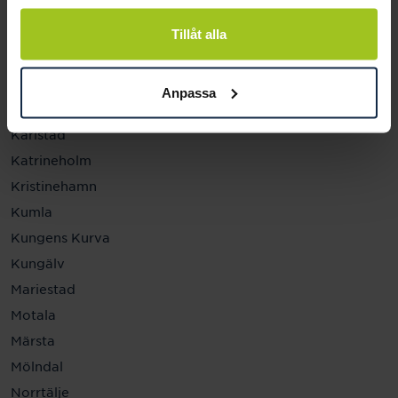
Helsingborg
Hässleholm
Tillåt alla
Jönköping
Kalmar
Anpassa
Karlskrona
Karlstad
Katrineholm
Kristinehamn
Kumla
Kungens Kurva
Kungälv
Mariestad
Motala
Märsta
Mölndal
Norrtälje