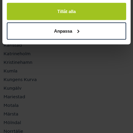
Helsingborg
Hässleholm
Tillåt alla
Jönköping
Kalmar
Anpassa
Karlskrona
Karlstad
Katrineholm
Kristinehamn
Kumla
Kungens Kurva
Kungälv
Mariestad
Motala
Märsta
Mölndal
Norrtälje