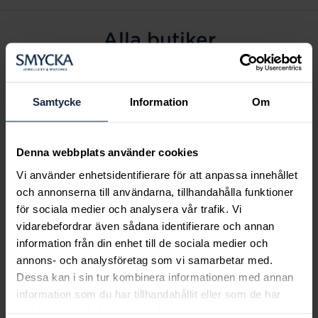
Alla butiker
Alingsås
Arvidsjaur
Samtycke
Information
Om
Avesta
Borås
Denna webbplats använder cookies
Eksjö
Vi använder enhetsidentifierare för att anpassa innehållet
Fagersta
och annonserna till användarna, tillhandahålla funktioner
Farsta
för sociala medier och analysera vår trafik. Vi
Frölunda torg
vidarebefordrar även sådana identifierare och annan
Gävle
information från din enhet till de sociala medier och
annons- och analysföretag som vi samarbetar med.
Halmstad
Dessa kan i sin tur kombinera informationen med annan
Halmstad Hallarna
information som du har tillhandahållit eller som de har
Haninge
samlat in när du har använt deras tjänster.