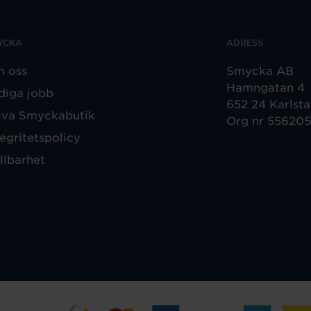
YCKA
ADRESS
 oss
Smycka AB
Hamngatan 4
diga jobb
652 24 Karlst
iva Smyckabutik
Org nr 55620
tegritetspolicy
llbarhet