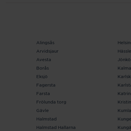
Alingsås
Helsi
Arvidsjaur
Hässl
Avesta
Jönkö
Borås
Kalma
Eksjö
Karls
Fagersta
Karls
Farsta
Katri
Frölunda torg
Krist
Gävle
Kuml
Halmstad
Kunge
Halmstad Hallarna
Kungä