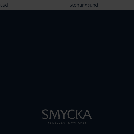
stad
Stenungsund