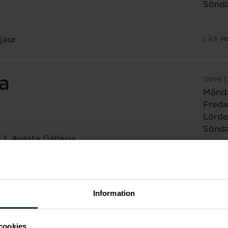
Sönda
jaur
LÄS M
a
ÖPPET
Månd
Freda
Lörda
Sönda
1, Avesta Galleria
a
LÄS M
ÖPPET
Information
Månd
Freda
cookies
Lörda