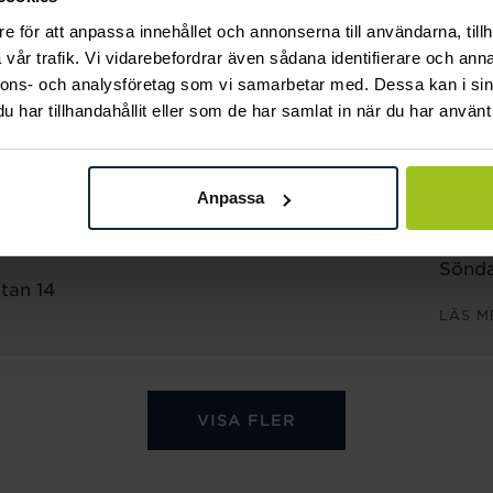
Sönda
e för att anpassa innehållet och annonserna till användarna, tillh
n 18
vår trafik. Vi vidarebefordrar även sådana identifierare och anna
LÄS M
nnons- och analysföretag som vi samarbetar med. Dessa kan i sin
har tillhandahållit eller som de har samlat in när du har använt 
ÖPPET
Månd
Anpassa
Freda
Lörda
Sönda
tan 14
LÄS M
VISA FLER