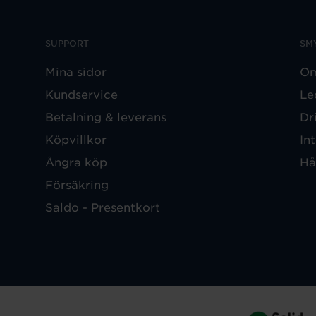
SUPPORT
SM
Mina sidor
Om
Kundservice
Le
Betalning & leverans
Dr
Köpvillkor
In
Ångra köp
Hå
Försäkring
Saldo - Presentkort