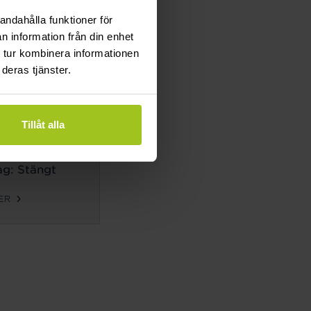
g: Stängt
andahålla funktioner för
n information från din enhet
ER
 tur kombinera informationen
deras tjänster.
TIDER
ag-
Tillåt alla
g:
10-18
g: 10-14
g: Stängt
ER