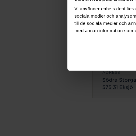
ADRESS
Vi använder enhetsidentifierar
Lilla Brogata
sociala medier och analysera 
503 35 Borås
till de sociala medier och a
med annan information som du 
Eksjö
ADRESS
Södra Storga
575 31 Eksjö