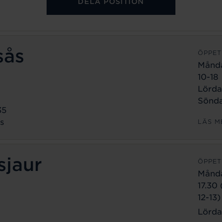
DELA POSITION
sås
ÖPPET
Månd
10-18
Lörda
Sönda
35
s
LÄS M
sjaur
ÖPPET
Månd
17.30
12-13)
Lörda