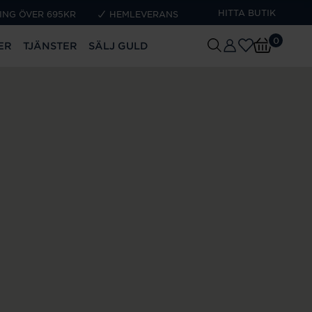
HITTA BUTIK
ING ÖVER 695KR
HEMLEVERANS
0
ER
TJÄNSTER
SÄLJ GULD