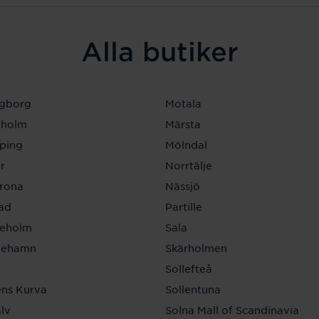
Alla butiker
ngborg
Motala
eholm
Märsta
ping
Mölndal
r
Norrtälje
krona
Nässjö
tad
Partille
neholm
Sala
inehamn
Skärholmen
a
Sollefteå
ns Kurva
Sollentuna
lv
Solna Mall of Scandinavia