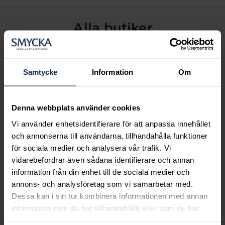
Alla butiker
Alingsås
Arvidsjaur
Samtycke
Information
Om
Avesta
Borås
Denna webbplats använder cookies
Eksjö
Vi använder enhetsidentifierare för att anpassa innehållet
Fagersta
och annonserna till användarna, tillhandahålla funktioner
Farsta
för sociala medier och analysera vår trafik. Vi
Frölunda torg
vidarebefordrar även sådana identifierare och annan
Gävle
information från din enhet till de sociala medier och
annons- och analysföretag som vi samarbetar med.
Halmstad
Dessa kan i sin tur kombinera informationen med annan
Halmstad Hallarna
information som du har tillhandahållit eller som de har
Haninge
samlat in när du har använt deras tjänster.