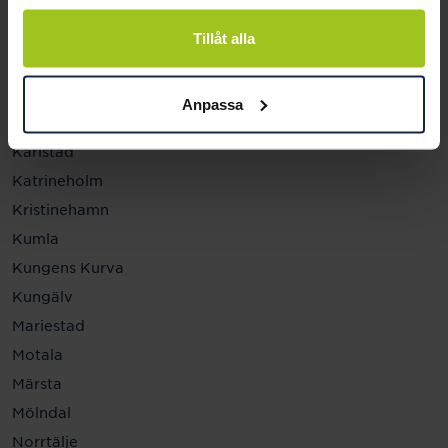
Helsingborg
Hässleholm
Tillåt alla
Jönköping
Kalmar
Anpassa
Karlskrona
Karlstad
Katrineholm
Kristinehamn
Kumla
Kungens Kurva
Kungälv
Mariestad
Motala
Märsta
Mölndal
Norrtälje