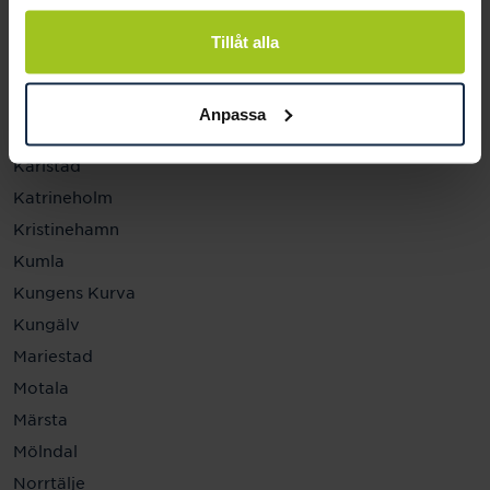
Helsingborg
Hässleholm
Tillåt alla
Jönköping
Kalmar
Anpassa
Karlskrona
Karlstad
Katrineholm
Kristinehamn
Kumla
Kungens Kurva
Kungälv
Mariestad
Motala
Märsta
Mölndal
Norrtälje