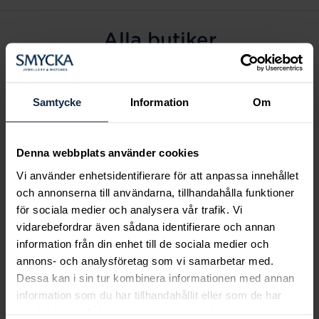
Alla butiker
Alingsås
Arvidsjaur
Samtycke
Information
Om
Avesta
Borås
Denna webbplats använder cookies
Eksjö
Vi använder enhetsidentifierare för att anpassa innehållet
Fagersta
och annonserna till användarna, tillhandahålla funktioner
Farsta
för sociala medier och analysera vår trafik. Vi
Frölunda torg
vidarebefordrar även sådana identifierare och annan
Gävle
information från din enhet till de sociala medier och
annons- och analysföretag som vi samarbetar med.
Halmstad
Dessa kan i sin tur kombinera informationen med annan
Halmstad Hallarna
information som du har tillhandahållit eller som de har
Haninge
samlat in när du har använt deras tjänster.