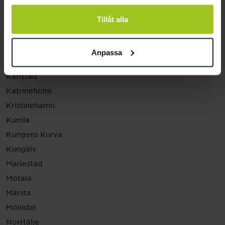
Helsingborg
Hässleholm
Tillåt alla
Jönköping
Kalmar
Anpassa
Karlskrona
Karlstad
Katrineholm
Kristinehamn
Kumla
Kungens Kurva
Kungälv
Mariestad
Motala
Märsta
Mölndal
Norrtälje