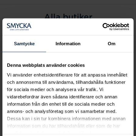
Alla butiker
Alingsås
Arvidsjaur
Samtycke
Information
Om
Avesta
Borås
Denna webbplats använder cookies
Eksjö
Vi använder enhetsidentifierare för att anpassa innehållet
Fagersta
och annonserna till användarna, tillhandahålla funktioner
Farsta
för sociala medier och analysera vår trafik. Vi
Frölunda torg
vidarebefordrar även sådana identifierare och annan
Gävle
information från din enhet till de sociala medier och
annons- och analysföretag som vi samarbetar med.
Halmstad
Dessa kan i sin tur kombinera informationen med annan
Halmstad Hallarna
information som du har tillhandahållit eller som de har
Haninge
samlat in när du har använt deras tjänster.