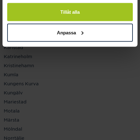
Helsingborg
Hässleholm
Tillåt alla
Jönköping
Kalmar
Anpassa
Karlskrona
Karlstad
Katrineholm
Kristinehamn
Kumla
Kungens Kurva
Kungälv
Mariestad
Motala
Märsta
Mölndal
Norrtälje