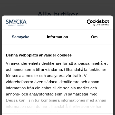
Alla butiker
Alingsås
Arvidsjaur
Samtycke
Information
Om
Avesta
Borås
Denna webbplats använder cookies
Eksjö
Vi använder enhetsidentifierare för att anpassa innehållet
Fagersta
och annonserna till användarna, tillhandahålla funktioner
Farsta
för sociala medier och analysera vår trafik. Vi
Frölunda torg
vidarebefordrar även sådana identifierare och annan
Gävle
information från din enhet till de sociala medier och
annons- och analysföretag som vi samarbetar med.
Halmstad
Dessa kan i sin tur kombinera informationen med annan
Halmstad Hallarna
information som du har tillhandahållit eller som de har
Haninge
samlat in när du har använt deras tjänster.