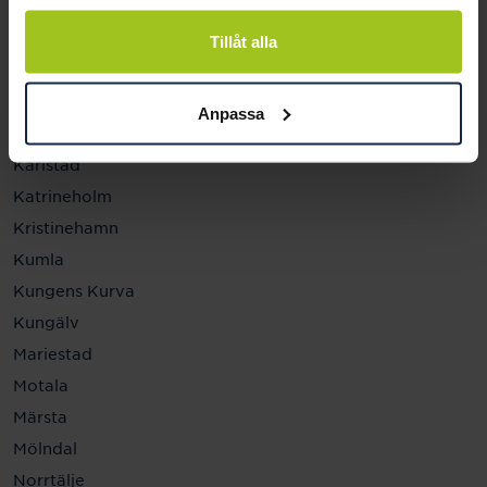
Helsingborg
Hässleholm
Tillåt alla
Jönköping
Kalmar
Anpassa
Karlskrona
Karlstad
Katrineholm
Kristinehamn
Kumla
Kungens Kurva
Kungälv
Mariestad
Motala
Märsta
Mölndal
Norrtälje