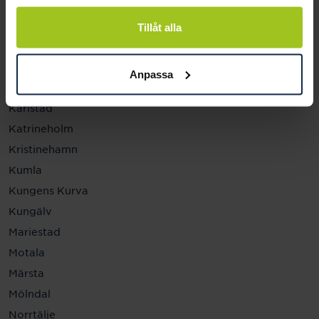
Helsingborg
Hässleholm
Tillåt alla
Jönköping
Kalmar
Anpassa
Karlskrona
Karlstad
Katrineholm
Kristinehamn
Kumla
Kungens Kurva
Kungälv
Mariestad
Motala
Märsta
Mölndal
Norrtälje