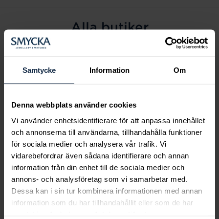
Alla butiker
Alingsås
Arvidsjaur
Samtycke
Information
Om
Avesta
Borås
Denna webbplats använder cookies
Eksjö
Vi använder enhetsidentifierare för att anpassa innehållet
Fagersta
och annonserna till användarna, tillhandahålla funktioner
Farsta
för sociala medier och analysera vår trafik. Vi
Frölunda torg
vidarebefordrar även sådana identifierare och annan
Gävle
information från din enhet till de sociala medier och
annons- och analysföretag som vi samarbetar med.
Halmstad
Dessa kan i sin tur kombinera informationen med annan
Halmstad Hallarna
information som du har tillhandahållit eller som de har
Haninge
samlat in när du har använt deras tjänster.