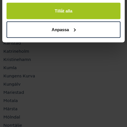
Helsingborg
Hässleholm
Tillåt alla
Jönköping
Kalmar
Anpassa
Karlskrona
Karlstad
Katrineholm
Kristinehamn
Kumla
Kungens Kurva
Kungälv
Mariestad
Motala
Märsta
Mölndal
Norrtälje