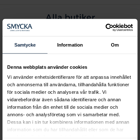
Alla butiker
Alingsås
Arvidsjaur
Samtycke
Information
Om
Avesta
Borås
Denna webbplats använder cookies
Eksjö
Vi använder enhetsidentifierare för att anpassa innehållet
Fagersta
och annonserna till användarna, tillhandahålla funktioner
Farsta
för sociala medier och analysera vår trafik. Vi
Frölunda torg
vidarebefordrar även sådana identifierare och annan
Gävle
information från din enhet till de sociala medier och
annons- och analysföretag som vi samarbetar med.
Halmstad
Dessa kan i sin tur kombinera informationen med annan
Halmstad Hallarna
information som du har tillhandahållit eller som de har
Haninge
samlat in när du har använt deras tjänster.