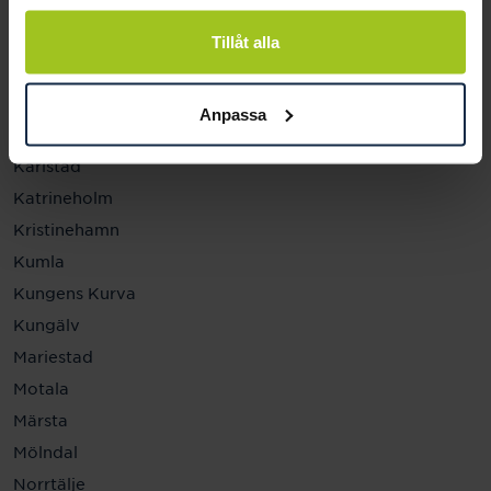
Helsingborg
Hässleholm
Tillåt alla
Jönköping
Kalmar
Anpassa
Karlskrona
Karlstad
Katrineholm
Kristinehamn
Kumla
Kungens Kurva
Kungälv
Mariestad
Motala
Märsta
Mölndal
Norrtälje