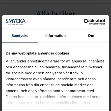
Alla butiker
Alingsås
Arvidsjaur
Samtycke
Information
Om
Avesta
Borås
Denna webbplats använder cookies
Eksjö
Vi använder enhetsidentifierare för att anpassa innehållet
Fagersta
och annonserna till användarna, tillhandahålla funktioner
Farsta
för sociala medier och analysera vår trafik. Vi
Frölunda torg
vidarebefordrar även sådana identifierare och annan
Gävle
information från din enhet till de sociala medier och
annons- och analysföretag som vi samarbetar med.
Halmstad
Dessa kan i sin tur kombinera informationen med annan
Halmstad Hallarna
information som du har tillhandahållit eller som de har
Haninge
samlat in när du har använt deras tjänster.