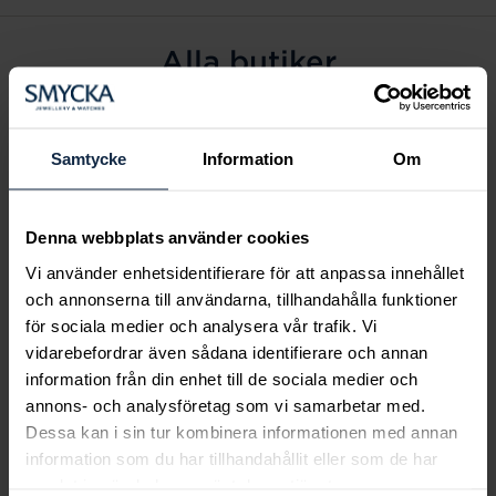
Alla butiker
Alingsås
Arvidsjaur
Samtycke
Information
Om
Avesta
Borås
Denna webbplats använder cookies
Eksjö
Vi använder enhetsidentifierare för att anpassa innehållet
Fagersta
och annonserna till användarna, tillhandahålla funktioner
Farsta
för sociala medier och analysera vår trafik. Vi
Frölunda torg
vidarebefordrar även sådana identifierare och annan
Gävle
information från din enhet till de sociala medier och
annons- och analysföretag som vi samarbetar med.
Halmstad
Dessa kan i sin tur kombinera informationen med annan
Halmstad Hallarna
information som du har tillhandahållit eller som de har
Haninge
samlat in när du har använt deras tjänster.