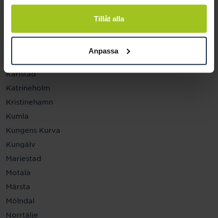
Helsingborg
Hässleholm
Tillåt alla
Jönköping
Kalmar
Anpassa
Karlskrona
Karlstad
Katrineholm
Kristinehamn
Kumla
Kungens Kurva
Kungälv
Mariestad
Motala
Märsta
Mölndal
Norrtälje