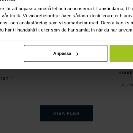
Sönda
e för att anpassa innehållet och annonserna till användarna, tillh
n 18
vår trafik. Vi vidarebefordrar även sådana identifierare och anna
LÄS M
nnons- och analysföretag som vi samarbetar med. Dessa kan i sin
har tillhandahållit eller som de har samlat in när du har använt 
ÖPPET
Månd
Anpassa
Freda
Lörda
Sönda
tan 14
LÄS M
VISA FLER