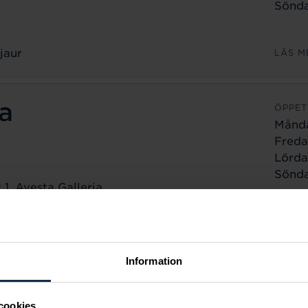
Sönda
jaur
LÄS M
a
ÖPPET
Månd
Freda
Lörda
Sönda
1, Avesta Galleria
a
LÄS M
ÖPPET
Information
Månd
Freda
cookies
Lörda