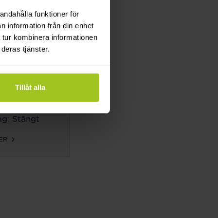
g: Stängt
andahålla funktioner för
n information från din enhet
ER
 tur kombinera informationen
deras tjänster.
TIDER
ag-
Tillåt alla
g:
10-18
g: 10-14
g: Stängt
ER