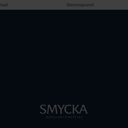
stad
Stenungsund