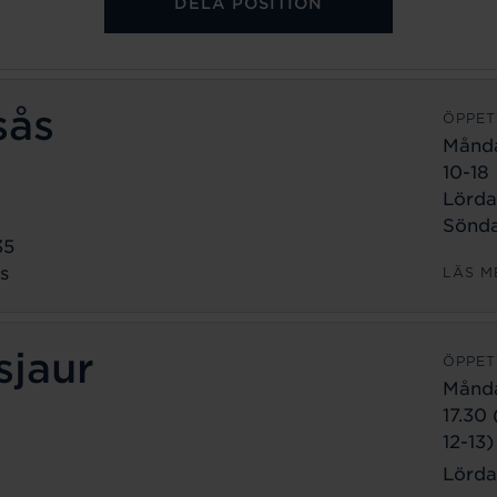
DELA POSITION
sås
ÖPPET
Månd
10-18
Lörda
Sönda
35
s
LÄS M
sjaur
ÖPPET
Månd
17.30
12-13)
Lörda