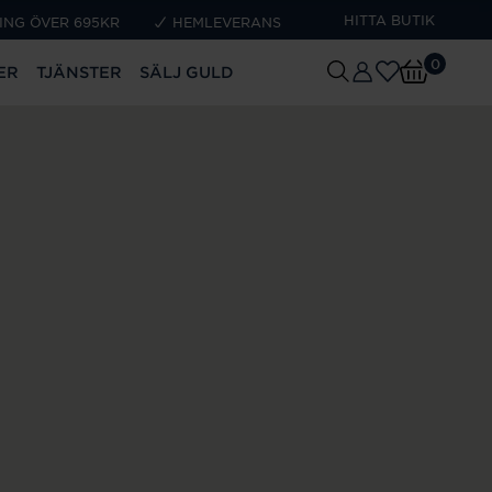
HITTA BUTIK
ING ÖVER 695KR
HEMLEVERANS
0
ER
TJÄNSTER
SÄLJ GULD