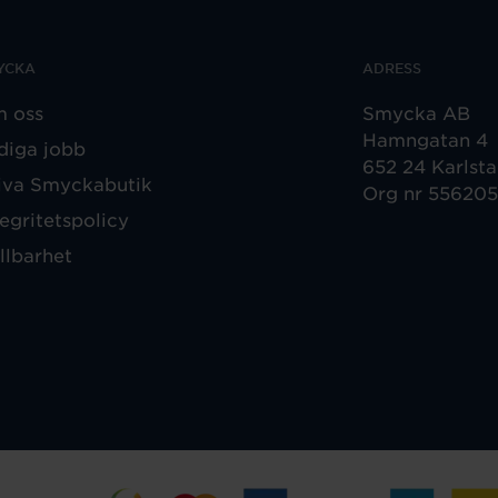
YCKA
ADRESS
 oss
Smycka AB
Hamngatan 4
diga jobb
652 24 Karlst
iva Smyckabutik
Org nr 55620
tegritetspolicy
llbarhet