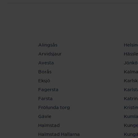
Alingsås
Helsi
Arvidsjaur
Hässl
Avesta
Jönkö
Borås
Kalma
Eksjö
Karls
Fagersta
Karls
Farsta
Katri
Frölunda torg
Krist
Gävle
Kuml
Halmstad
Kunge
Halmstad Hallarna
Kungä