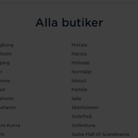
Alla butiker
ngborg
Motala
eholm
Märsta
ping
Mölndal
r
Norrtälje
krona
Nässjö
tad
Partille
neholm
Sala
inehamn
Skärholmen
a
Sollefteå
ns Kurva
Sollentuna
lv
Solna Mall of Scandinavia