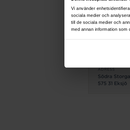
ADRESS
Vi använder enhetsidentifierar
Lilla Brogata
sociala medier och analysera 
503 35 Borås
till de sociala medier och a
med annan information som du 
Eksjö
ADRESS
Södra Storga
575 31 Eksjö