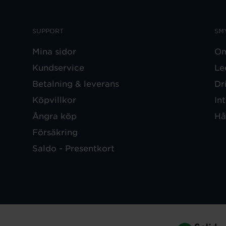
SUPPORT
SM
Mina sidor
Om
Kundservice
Le
Betalning & leverans
Dr
Köpvillkor
In
Ångra köp
Hå
Försäkring
Saldo - Presentkort