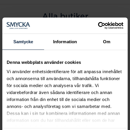
Alla butiker
Alingsås
Arvidsjaur
Samtycke
Information
Om
Avesta
Borås
Denna webbplats använder cookies
Eksjö
Vi använder enhetsidentifierare för att anpassa innehållet
Fagersta
och annonserna till användarna, tillhandahålla funktioner
Farsta
för sociala medier och analysera vår trafik. Vi
Frölunda torg
vidarebefordrar även sådana identifierare och annan
Gävle
information från din enhet till de sociala medier och
annons- och analysföretag som vi samarbetar med.
Halmstad
Dessa kan i sin tur kombinera informationen med annan
Halmstad Hallarna
information som du har tillhandahållit eller som de har
Haninge
samlat in när du har använt deras tjänster.