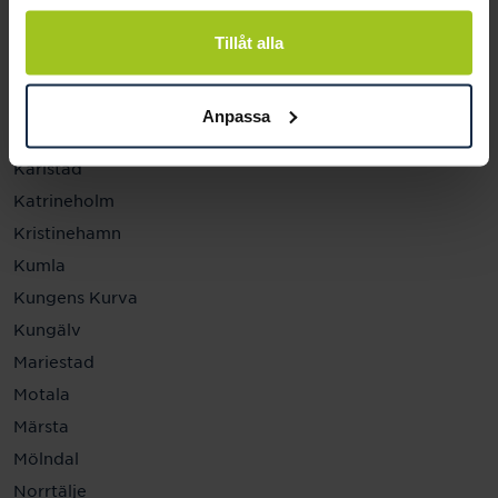
Helsingborg
Hässleholm
Tillåt alla
Jönköping
Kalmar
Anpassa
Karlskrona
Karlstad
Katrineholm
Kristinehamn
Kumla
Kungens Kurva
Kungälv
Mariestad
Motala
Märsta
Mölndal
Norrtälje