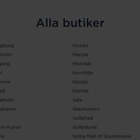
Alla butiker
ngborg
Motala
eholm
Märsta
ping
Mölndal
r
Norrtälje
krona
Nässjö
tad
Partille
neholm
Sala
inehamn
Skärholmen
a
Sollefteå
ns Kurva
Sollentuna
lv
Solna Mall of Scandinavia