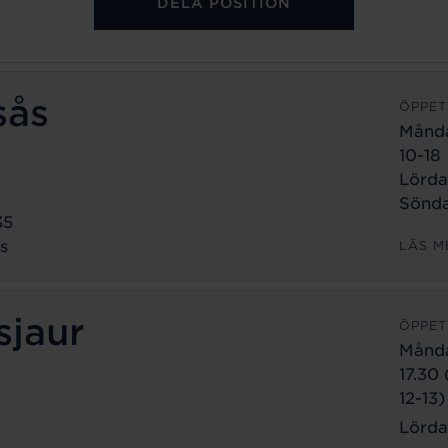
DELA POSITION
sås
ÖPPET
Månd
10-18
Lörda
Sönda
35
s
LÄS M
sjaur
ÖPPET
Månd
17.30
12-13)
Lörda