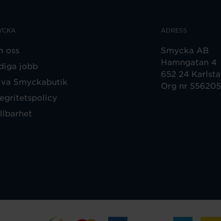
YCKA
ADRESS
 oss
Smycka AB
Hamngatan 4
diga jobb
652 24 Karlst
iva Smyckabutik
Org nr 55620
tegritetspolicy
llbarhet