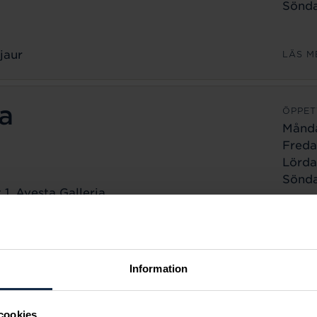
Sönda
jaur
LÄS M
a
ÖPPET
Månd
Freda
Lörda
Sönda
1, Avesta Galleria
a
LÄS M
ÖPPET
Information
Månd
Freda
cookies
Lörda