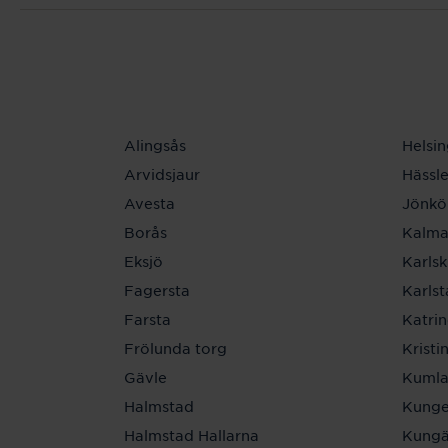
Alingsås
Helsi
Arvidsjaur
Hässl
Avesta
Jönkö
Borås
Kalma
Eksjö
Karls
Fagersta
Karls
Farsta
Katri
Frölunda torg
Krist
Gävle
Kuml
Halmstad
Kunge
Halmstad Hallarna
Kungä