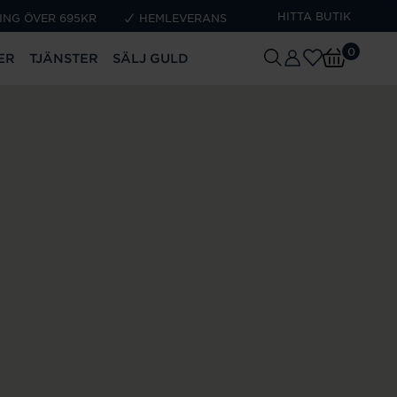
HITTA BUTIK
ING ÖVER 695KR
HEMLEVERANS
0
ER
TJÄNSTER
SÄLJ GULD