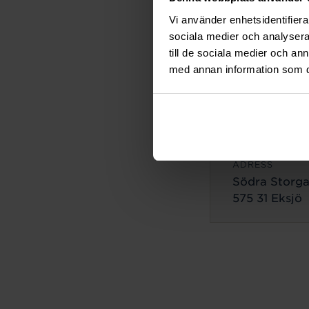
ADRESS
Vi använder enhetsidentifierar
Lilla Brogata
sociala medier och analysera 
503 35 Borås
till de sociala medier och a
med annan information som du 
Eksjö
ADRESS
Södra Storga
575 31 Eksjö