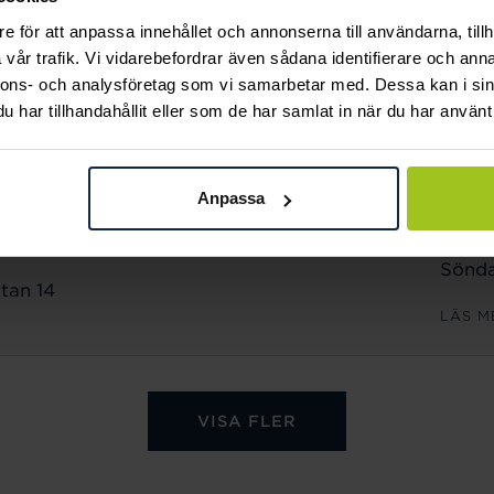
Sönda
e för att anpassa innehållet och annonserna till användarna, tillh
n 18
vår trafik. Vi vidarebefordrar även sådana identifierare och anna
LÄS M
nnons- och analysföretag som vi samarbetar med. Dessa kan i sin
har tillhandahållit eller som de har samlat in när du har använt 
ÖPPET
Månd
Anpassa
Freda
Lörda
Sönda
tan 14
LÄS M
VISA FLER