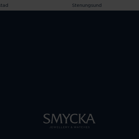
stad
Stenungsund