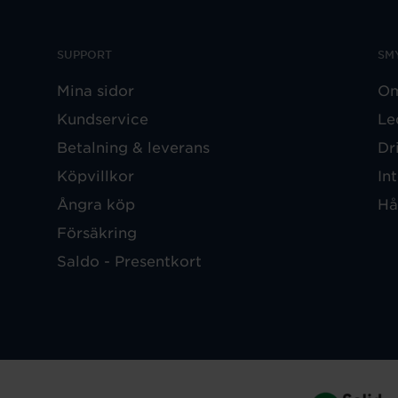
SUPPORT
SM
Mina sidor
Om
Kundservice
Le
Betalning & leverans
Dr
Köpvillkor
In
Ångra köp
Hå
Försäkring
Saldo - Presentkort