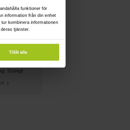
g: Stängt
andahålla funktioner för
n information från din enhet
ER
 tur kombinera informationen
deras tjänster.
TIDER
ag-
Tillåt alla
g:
10-18
g: 10-14
g: Stängt
ER