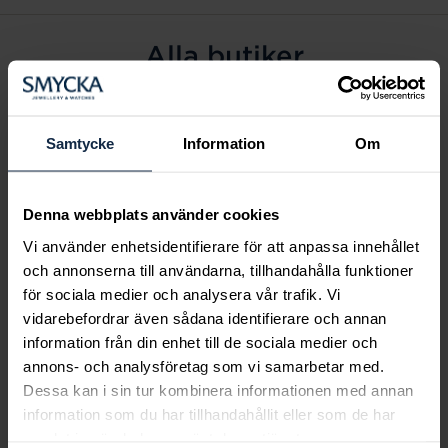
Alla butiker
Alingsås
Arvidsjaur
Samtycke
Information
Om
Avesta
Borås
Denna webbplats använder cookies
Eksjö
Vi använder enhetsidentifierare för att anpassa innehållet
Fagersta
och annonserna till användarna, tillhandahålla funktioner
Farsta
för sociala medier och analysera vår trafik. Vi
Frölunda torg
vidarebefordrar även sådana identifierare och annan
Gävle
information från din enhet till de sociala medier och
annons- och analysföretag som vi samarbetar med.
Halmstad
Dessa kan i sin tur kombinera informationen med annan
Halmstad Hallarna
information som du har tillhandahållit eller som de har
Haninge
samlat in när du har använt deras tjänster.