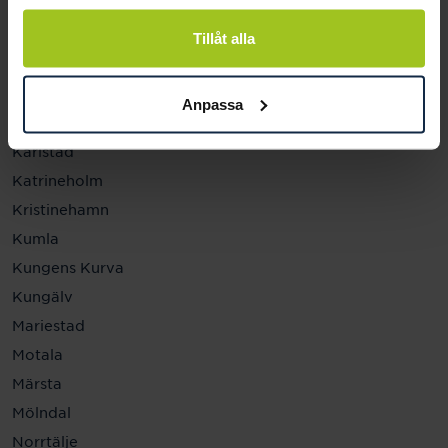
Helsingborg
Hässleholm
Tillåt alla
Jönköping
Kalmar
Anpassa
Karlskrona
Karlstad
Katrineholm
Kristinehamn
Kumla
Kungens Kurva
Kungälv
Mariestad
Motala
Märsta
Mölndal
Norrtälje