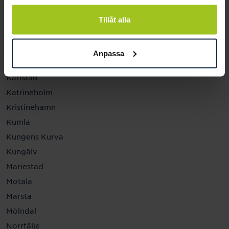
Helsingborg
Hässleholm
Tillåt alla
Jönköping
Kalmar
Anpassa
Karlskrona
Karlstad
Katrineholm
Kristinehamn
Kumla
Kungens Kurva
Kungälv
Mariestad
Motala
Märsta
Mölndal
Norrtälje