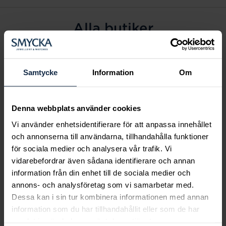
Alla butiker
Alingsås
Arvidsjaur
Samtycke
Information
Om
Avesta
Borås
Denna webbplats använder cookies
Eksjö
Vi använder enhetsidentifierare för att anpassa innehållet
Fagersta
och annonserna till användarna, tillhandahålla funktioner
Farsta
för sociala medier och analysera vår trafik. Vi
Frölunda torg
vidarebefordrar även sådana identifierare och annan
Gävle
information från din enhet till de sociala medier och
annons- och analysföretag som vi samarbetar med.
Halmstad
Dessa kan i sin tur kombinera informationen med annan
Halmstad Hallarna
information som du har tillhandahållit eller som de har
Haninge
samlat in när du har använt deras tjänster.