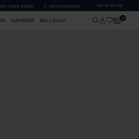
HITTA BUTIK
ING ÖVER 695KR
HEMLEVERANS
0
ER
TJÄNSTER
SÄLJ GULD