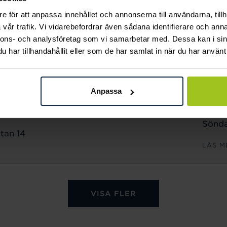
Sönda
e för att anpassa innehållet och annonserna till användarna, tillh
n 18
vår trafik. Vi vidarebefordrar även sådana identifierare och anna
LÄS M
nnons- och analysföretag som vi samarbetar med. Dessa kan i sin
har tillhandahållit eller som de har samlat in när du har använt 
ÖPPET
Månd
Anpassa
Freda
Lörda
Sönda
tan 14
LÄS M
VISA FLER