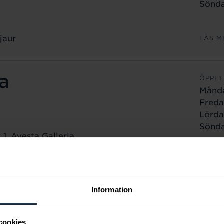
Sönda
jaur
LÄS M
a
ÖPPET
Månd
Freda
Lörda
Sönda
1, Avesta Galleria
a
LÄS M
ÖPPET
Information
Månd
Freda
cookies
Lörda