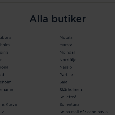
Alla butiker
ngborg
Motala
eholm
Märsta
ping
Mölndal
r
Norrtälje
krona
Nässjö
tad
Partille
neholm
Sala
inehamn
Skärholmen
a
Sollefteå
ns Kurva
Sollentuna
lv
Solna Mall of Scandinavia