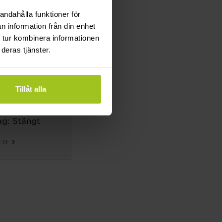
g: Stängt
andahålla funktioner för
n information från din enhet
ER
 tur kombinera informationen
deras tjänster.
TIDER
ag-
Tillåt alla
g:
10-18
g: 10-14
g: Stängt
ER