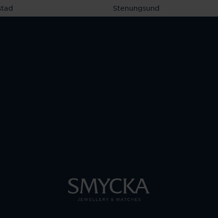
stad
Stenungsund