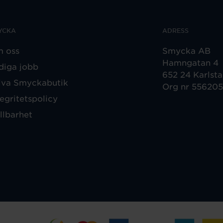
YCKA
ADRESS
 oss
Smycka AB
Hamngatan 4
diga jobb
652 24 Karlst
iva Smyckabutik
Org nr 55620
tegritetspolicy
llbarhet