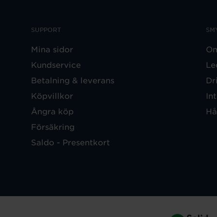
SUPPORT
SM
Mina sidor
Om
Kundservice
Le
Betalning & leverans
Dr
Köpvillkor
In
Ångra köp
Hå
Försäkring
Saldo - Presentkort