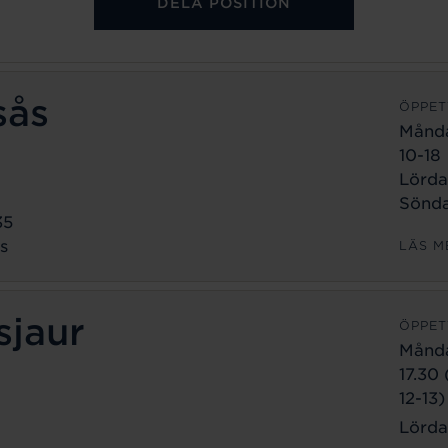
DELA POSITION
sås
ÖPPET
Månd
10-18
Lörda
Sönda
35
s
LÄS M
sjaur
ÖPPET
Månd
17.30
12-13)
Lörda