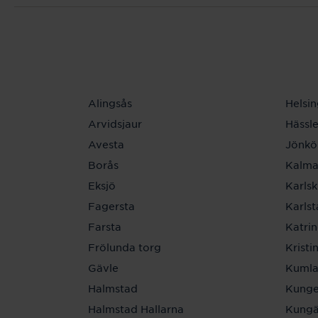
Alingsås
Helsi
Arvidsjaur
Hässl
Avesta
Jönkö
Borås
Kalma
Eksjö
Karls
Fagersta
Karls
Farsta
Katri
Frölunda torg
Krist
Gävle
Kuml
Halmstad
Kunge
Halmstad Hallarna
Kungä