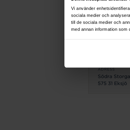
ADRESS
Vi använder enhetsidentifierar
Lilla Brogata
sociala medier och analysera 
503 35 Borås
till de sociala medier och a
med annan information som du 
Eksjö
ADRESS
Södra Storga
575 31 Eksjö