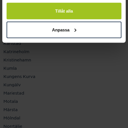
Helsingborg
Hässleholm
Tillåt alla
Jönköping
Kalmar
Anpassa
Karlskrona
Karlstad
Katrineholm
Kristinehamn
Kumla
Kungens Kurva
Kungälv
Mariestad
Motala
Märsta
Mölndal
Norrtälje