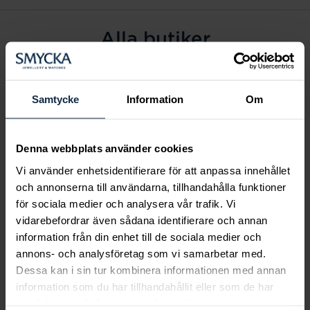
Alla butiker
Alingsås
Arvidsjaur
Samtycke
Information
Om
Avesta
Borås
Denna webbplats använder cookies
Eksjö
Vi använder enhetsidentifierare för att anpassa innehållet
Fagersta
och annonserna till användarna, tillhandahålla funktioner
Farsta
för sociala medier och analysera vår trafik. Vi
Frölunda torg
vidarebefordrar även sådana identifierare och annan
Gävle
information från din enhet till de sociala medier och
annons- och analysföretag som vi samarbetar med.
Halmstad
Dessa kan i sin tur kombinera informationen med annan
Halmstad Hallarna
information som du har tillhandahållit eller som de har
Haninge
samlat in när du har använt deras tjänster.