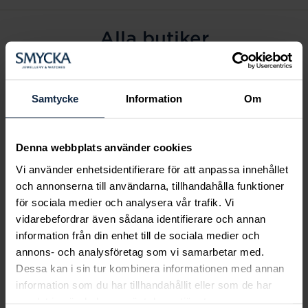
Alla butiker
Alingsås
Arvidsjaur
Samtycke
Information
Om
Avesta
Borås
Denna webbplats använder cookies
Eksjö
Vi använder enhetsidentifierare för att anpassa innehållet
Fagersta
och annonserna till användarna, tillhandahålla funktioner
Farsta
för sociala medier och analysera vår trafik. Vi
Frölunda torg
vidarebefordrar även sådana identifierare och annan
Gävle
information från din enhet till de sociala medier och
annons- och analysföretag som vi samarbetar med.
Halmstad
Dessa kan i sin tur kombinera informationen med annan
Halmstad Hallarna
information som du har tillhandahållit eller som de har
Haninge
samlat in när du har använt deras tjänster.