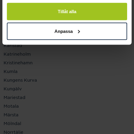
Helsingborg
Hässleholm
Tillåt alla
Jönköping
Kalmar
Anpassa
Karlskrona
Karlstad
Katrineholm
Kristinehamn
Kumla
Kungens Kurva
Kungälv
Mariestad
Motala
Märsta
Mölndal
Norrtälje