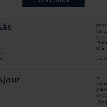
DELA POSITION
sås
ÖPPET
Månd
10-18
Lörda
Sönda
35
s
LÄS M
sjaur
ÖPPET
Månd
17.30
12-13)
Lörda