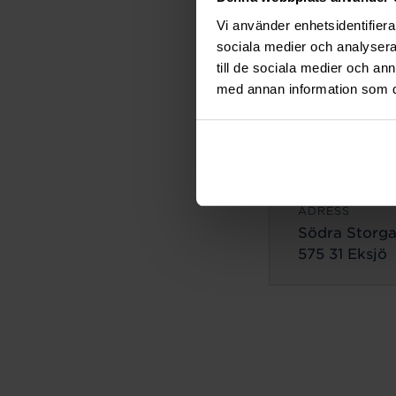
ADRESS
Vi använder enhetsidentifierar
Lilla Brogata
sociala medier och analysera 
503 35 Borås
till de sociala medier och a
med annan information som du 
Eksjö
ADRESS
Södra Storga
575 31 Eksjö