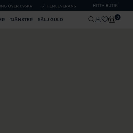
HITTA BUTIK
ING ÖVER 695KR
HEMLEVERANS
0
ER
TJÄNSTER
SÄLJ GULD