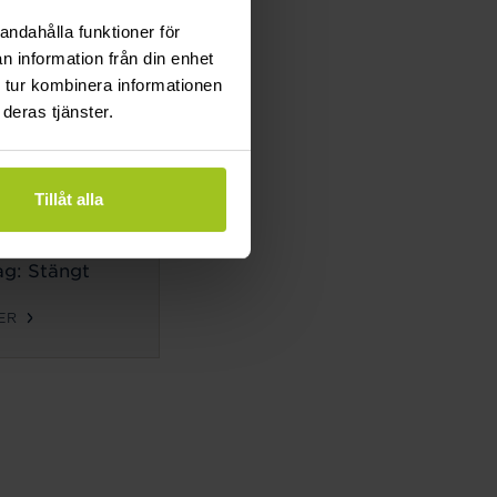
g: Stängt
andahålla funktioner för
n information från din enhet
ER
 tur kombinera informationen
deras tjänster.
TIDER
ag-
Tillåt alla
g:
10-18
g: 10-14
g: Stängt
ER