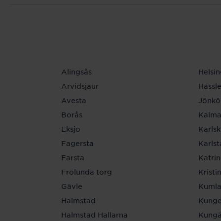
Alingsås
Helsi
Arvidsjaur
Hässl
Avesta
Jönkö
Borås
Kalma
Eksjö
Karls
Fagersta
Karls
Farsta
Katri
Frölunda torg
Krist
Gävle
Kuml
Halmstad
Kunge
Halmstad Hallarna
Kungä