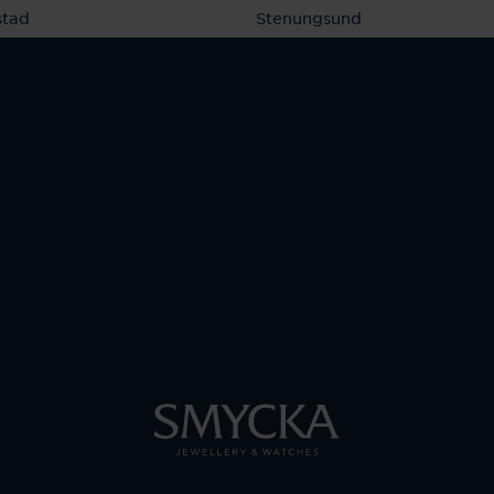
stad
Stenungsund