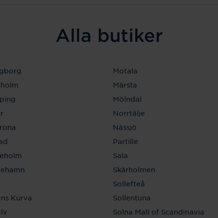
Alla butiker
ngborg
Motala
eholm
Märsta
ping
Mölndal
r
Norrtälje
krona
Nässjö
tad
Partille
neholm
Sala
inehamn
Skärholmen
a
Sollefteå
ns Kurva
Sollentuna
lv
Solna Mall of Scandinavia