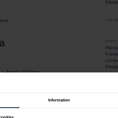
Sönda
jaur
LÄS M
a
ÖPPET
Månd
Freda
Lörda
Sönda
1, Avesta Galleria
a
LÄS M
ÖPPET
Information
Månd
Freda
cookies
Lörda