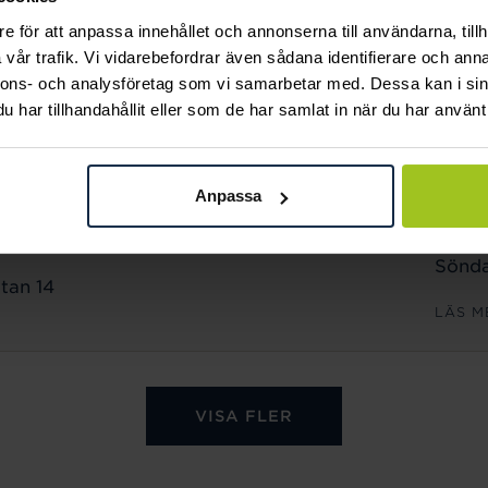
Sönda
e för att anpassa innehållet och annonserna till användarna, tillh
n 18
vår trafik. Vi vidarebefordrar även sådana identifierare och anna
LÄS M
nnons- och analysföretag som vi samarbetar med. Dessa kan i sin
har tillhandahållit eller som de har samlat in när du har använt 
ÖPPET
Månd
Anpassa
Freda
Lörda
Sönda
tan 14
LÄS M
VISA FLER