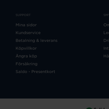
SUPPORT
SM
Mina sidor
Om
Kundservice
Le
Betalning & leverans
Dr
Köpvillkor
In
Ångra köp
Hå
Försäkring
Saldo - Presentkort