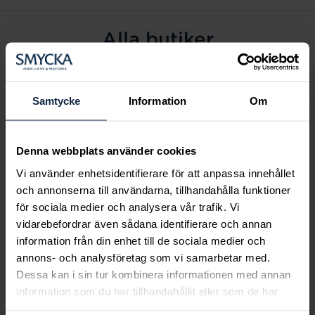
Alla butiker
Alingsås
Arvidsjaur
Samtycke
Information
Om
Avesta
Borås
Denna webbplats använder cookies
Eksjö
Vi använder enhetsidentifierare för att anpassa innehållet
Fagersta
och annonserna till användarna, tillhandahålla funktioner
Farsta
för sociala medier och analysera vår trafik. Vi
Frölunda torg
vidarebefordrar även sådana identifierare och annan
Gävle
information från din enhet till de sociala medier och
annons- och analysföretag som vi samarbetar med.
Halmstad
Dessa kan i sin tur kombinera informationen med annan
Halmstad Hallarna
information som du har tillhandahållit eller som de har
Haninge
samlat in när du har använt deras tjänster.