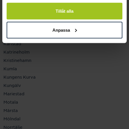
Helsingborg
Hässleholm
Tillåt alla
Jönköping
Kalmar
Anpassa
Karlskrona
Karlstad
Katrineholm
Kristinehamn
Kumla
Kungens Kurva
Kungälv
Mariestad
Motala
Märsta
Mölndal
Norrtälje