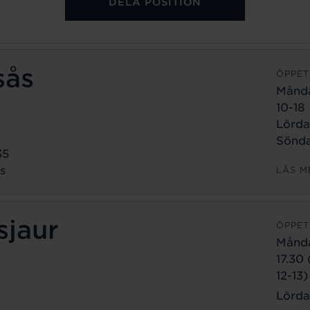
DELA POSITION
sås
ÖPPET
Månd
10-18
Lörda
Sönda
35
s
LÄS M
sjaur
ÖPPET
Månd
17.30
12-13)
Lörda