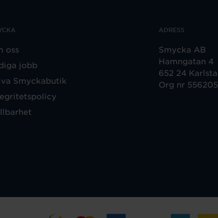
YCKA
ADRESS
 oss
Smycka AB
Hamngatan 4
diga jobb
652 24 Karlst
iva Smyckabutik
Org nr 55620
tegritetspolicy
llbarhet