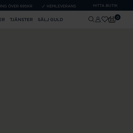
HITTA BUTIK
ING ÖVER 695KR
HEMLEVERANS
0
ER
TJÄNSTER
SÄLJ GULD