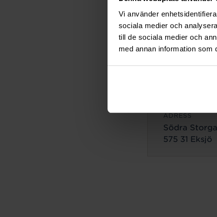
ADRESS
Vi använder enhetsidentifierar
Lilla Brogata
sociala medier och analysera 
503 35 Borås
till de sociala medier och a
med annan information som du 
Eksjö
ADRESS
Södra Storga
575 31 Eksjö