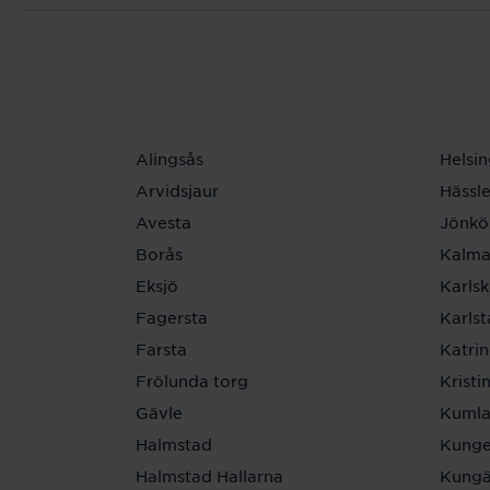
Alingsås
Helsi
Arvidsjaur
Hässl
Avesta
Jönkö
Borås
Kalma
Eksjö
Karls
Fagersta
Karls
Farsta
Katri
Frölunda torg
Krist
Gävle
Kuml
Halmstad
Kunge
Halmstad Hallarna
Kungä