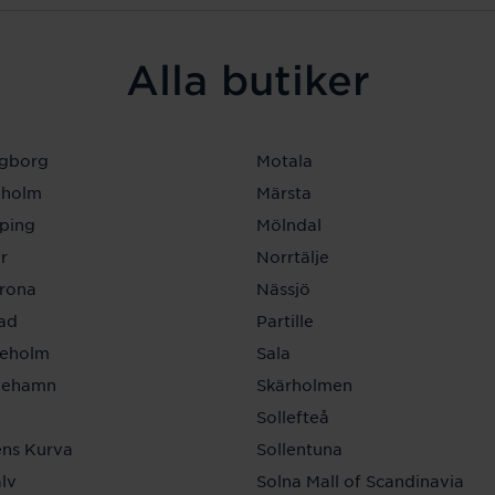
Alla butiker
ngborg
Motala
eholm
Märsta
ping
Mölndal
r
Norrtälje
krona
Nässjö
tad
Partille
neholm
Sala
inehamn
Skärholmen
a
Sollefteå
ns Kurva
Sollentuna
lv
Solna Mall of Scandinavia