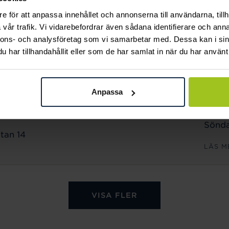
Sönda
e för att anpassa innehållet och annonserna till användarna, tillh
n 18
vår trafik. Vi vidarebefordrar även sådana identifierare och anna
LÄS M
nnons- och analysföretag som vi samarbetar med. Dessa kan i sin
har tillhandahållit eller som de har samlat in när du har använt 
ÖPPET
Månd
Anpassa
Freda
Lörda
Sönda
tan 14
LÄS M
VISA FLER