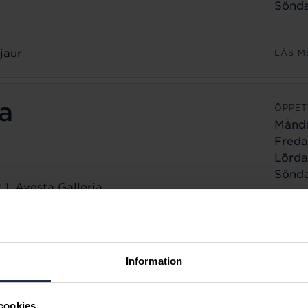
Sönda
jaur
LÄS M
a
ÖPPET
Månd
Freda
Lörda
Sönda
1, Avesta Galleria
a
LÄS M
ÖPPET
Information
Månd
Freda
cookies
Lörda