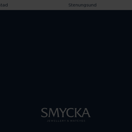
stad
Stenungsund