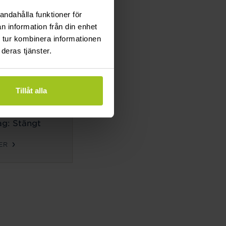
g: Stängt
andahålla funktioner för
n information från din enhet
ER
 tur kombinera informationen
deras tjänster.
TIDER
ag-
Tillåt alla
g:
10-18
g: 10-14
g: Stängt
ER