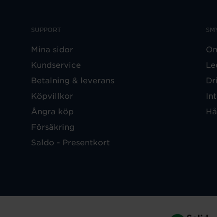
SUPPORT
SM
Mina sidor
Om
Kundservice
Le
Betalning & leverans
Dr
Köpvillkor
In
Ångra köp
Hå
Försäkring
Saldo - Presentkort