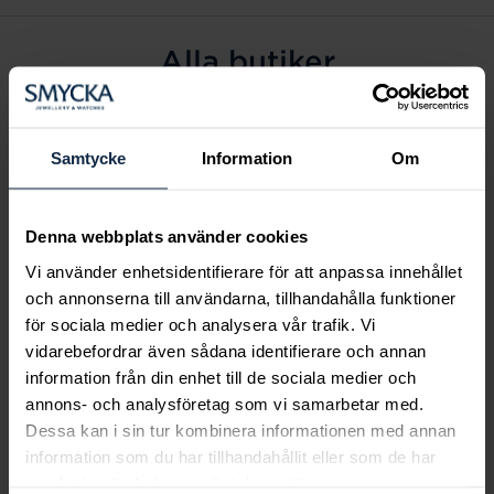
Alla butiker
Alingsås
Arvidsjaur
Samtycke
Information
Om
Avesta
Borås
Denna webbplats använder cookies
Eksjö
Vi använder enhetsidentifierare för att anpassa innehållet
Fagersta
och annonserna till användarna, tillhandahålla funktioner
Farsta
för sociala medier och analysera vår trafik. Vi
Frölunda torg
vidarebefordrar även sådana identifierare och annan
Gävle
information från din enhet till de sociala medier och
annons- och analysföretag som vi samarbetar med.
Halmstad
Dessa kan i sin tur kombinera informationen med annan
Halmstad Hallarna
information som du har tillhandahållit eller som de har
Haninge
samlat in när du har använt deras tjänster.