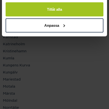
Helsingborg
Hässleholm
Tillåt alla
Jönköping
Kalmar
Anpassa
Karlskrona
Karlstad
Katrineholm
Kristinehamn
Kumla
Kungens Kurva
Kungälv
Mariestad
Motala
Märsta
Mölndal
Norrtälje