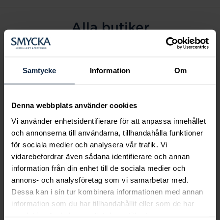
Alla butiker
Alingsås
Arvidsjaur
Samtycke
Information
Om
Avesta
Borås
Denna webbplats använder cookies
Eksjö
Vi använder enhetsidentifierare för att anpassa innehållet
Fagersta
och annonserna till användarna, tillhandahålla funktioner
Farsta
för sociala medier och analysera vår trafik. Vi
Frölunda torg
vidarebefordrar även sådana identifierare och annan
Gävle
information från din enhet till de sociala medier och
annons- och analysföretag som vi samarbetar med.
Halmstad
Dessa kan i sin tur kombinera informationen med annan
Halmstad Hallarna
information som du har tillhandahållit eller som de har
Haninge
samlat in när du har använt deras tjänster.