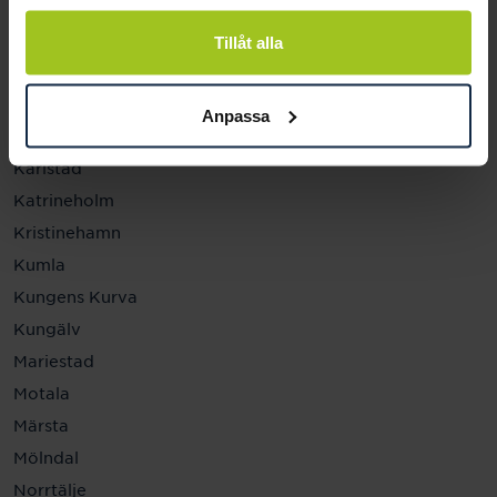
Helsingborg
Hässleholm
Tillåt alla
Jönköping
Kalmar
Anpassa
Karlskrona
Karlstad
Katrineholm
Kristinehamn
Kumla
Kungens Kurva
Kungälv
Mariestad
Motala
Märsta
Mölndal
Norrtälje