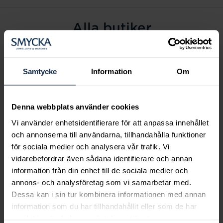
Alla butiker
Alingsås
Arvidsjaur
Samtycke
Information
Om
Avesta
Borås
Denna webbplats använder cookies
Eksjö
Vi använder enhetsidentifierare för att anpassa innehållet
Fagersta
och annonserna till användarna, tillhandahålla funktioner
Farsta
för sociala medier och analysera vår trafik. Vi
Frölunda torg
vidarebefordrar även sådana identifierare och annan
Gävle
information från din enhet till de sociala medier och
annons- och analysföretag som vi samarbetar med.
Halmstad
Dessa kan i sin tur kombinera informationen med annan
Halmstad Hallarna
information som du har tillhandahållit eller som de har
Haninge
samlat in när du har använt deras tjänster.