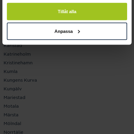
Helsingborg
Hässleholm
Tillåt alla
Jönköping
Kalmar
Anpassa
Karlskrona
Karlstad
Katrineholm
Kristinehamn
Kumla
Kungens Kurva
Kungälv
Mariestad
Motala
Märsta
Mölndal
Norrtälje