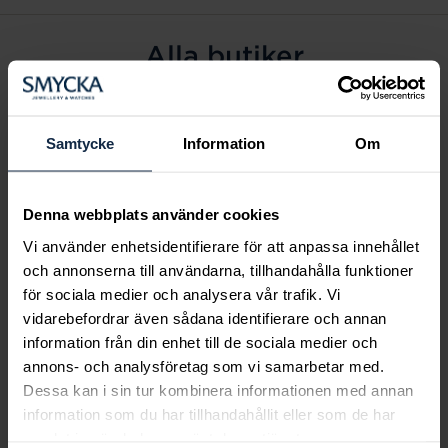
Alla butiker
Alingsås
Arvidsjaur
Samtycke
Information
Om
Avesta
Borås
Denna webbplats använder cookies
Eksjö
Vi använder enhetsidentifierare för att anpassa innehållet
Fagersta
och annonserna till användarna, tillhandahålla funktioner
Farsta
för sociala medier och analysera vår trafik. Vi
Frölunda torg
vidarebefordrar även sådana identifierare och annan
Gävle
information från din enhet till de sociala medier och
annons- och analysföretag som vi samarbetar med.
Halmstad
Dessa kan i sin tur kombinera informationen med annan
Halmstad Hallarna
information som du har tillhandahållit eller som de har
Haninge
samlat in när du har använt deras tjänster.