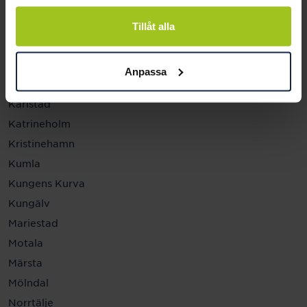
Helsingborg
Hässleholm
Tillåt alla
Jönköping
Kalmar
Anpassa
Karlskrona
Karlstad
Katrineholm
Kristinehamn
Kumla
Kungens Kurva
Kungälv
Mariestad
Motala
Märsta
Mölndal
Norrtälje