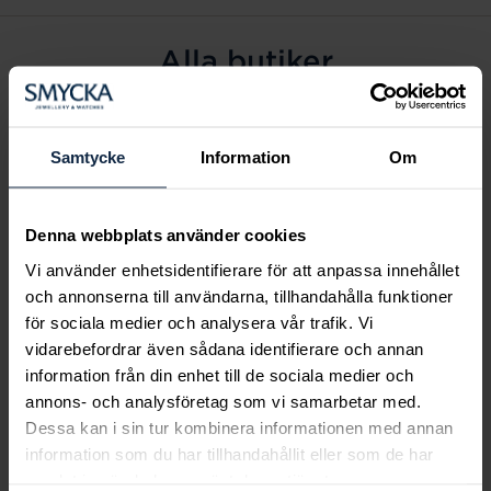
Alla butiker
Alingsås
Arvidsjaur
Samtycke
Information
Om
Avesta
Borås
Denna webbplats använder cookies
Eksjö
Vi använder enhetsidentifierare för att anpassa innehållet
Fagersta
och annonserna till användarna, tillhandahålla funktioner
Farsta
för sociala medier och analysera vår trafik. Vi
Frölunda torg
vidarebefordrar även sådana identifierare och annan
Gävle
information från din enhet till de sociala medier och
annons- och analysföretag som vi samarbetar med.
Halmstad
Dessa kan i sin tur kombinera informationen med annan
Halmstad Hallarna
information som du har tillhandahållit eller som de har
Haninge
samlat in när du har använt deras tjänster.