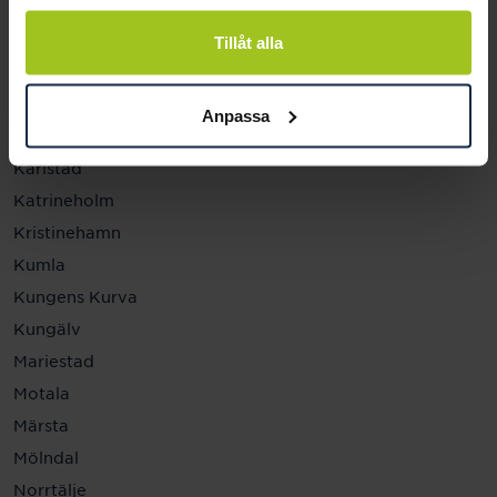
Helsingborg
Hässleholm
Tillåt alla
Jönköping
Kalmar
Anpassa
Karlskrona
Karlstad
Katrineholm
Kristinehamn
Kumla
Kungens Kurva
Kungälv
Mariestad
Motala
Märsta
Mölndal
Norrtälje