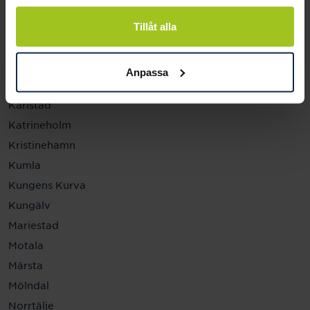
Helsingborg
Hässleholm
Tillåt alla
Jönköping
Kalmar
Anpassa
Karlskrona
Karlstad
Katrineholm
Kristinehamn
Kumla
Kungens Kurva
Kungälv
Mariestad
Motala
Märsta
Mölndal
Norrtälje