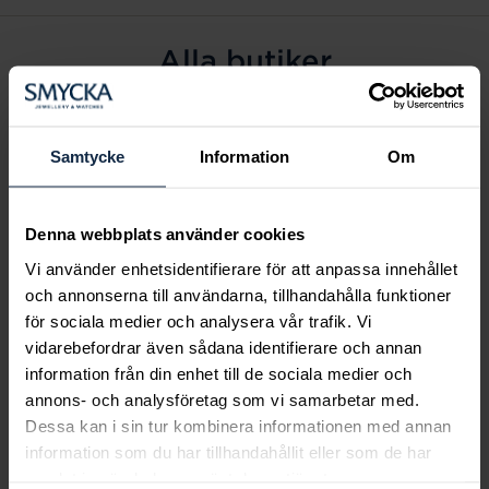
Alla butiker
Alingsås
Arvidsjaur
Samtycke
Information
Om
Avesta
Borås
Denna webbplats använder cookies
Eksjö
Vi använder enhetsidentifierare för att anpassa innehållet
Fagersta
och annonserna till användarna, tillhandahålla funktioner
Farsta
för sociala medier och analysera vår trafik. Vi
Frölunda torg
vidarebefordrar även sådana identifierare och annan
Gävle
information från din enhet till de sociala medier och
annons- och analysföretag som vi samarbetar med.
Halmstad
Dessa kan i sin tur kombinera informationen med annan
Halmstad Hallarna
information som du har tillhandahållit eller som de har
Haninge
samlat in när du har använt deras tjänster.