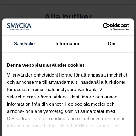
Alla butiker
Alingsås
Arvidsjaur
Samtycke
Information
Om
Avesta
Borås
Denna webbplats använder cookies
Eksjö
Vi använder enhetsidentifierare för att anpassa innehållet
Fagersta
och annonserna till användarna, tillhandahålla funktioner
Farsta
för sociala medier och analysera vår trafik. Vi
Frölunda torg
vidarebefordrar även sådana identifierare och annan
Gävle
information från din enhet till de sociala medier och
annons- och analysföretag som vi samarbetar med.
Halmstad
Dessa kan i sin tur kombinera informationen med annan
Halmstad Hallarna
information som du har tillhandahållit eller som de har
Haninge
samlat in när du har använt deras tjänster.