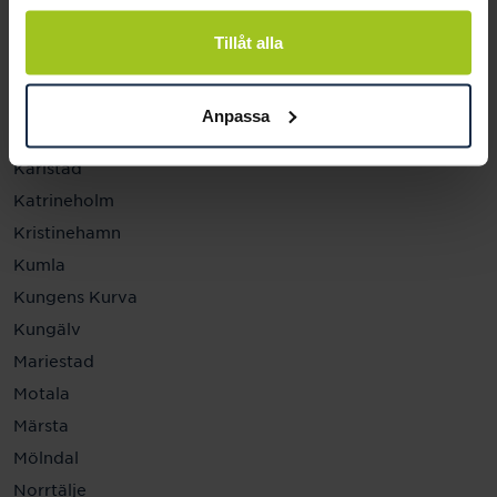
Helsingborg
Hässleholm
Tillåt alla
Jönköping
Kalmar
Anpassa
Karlskrona
Karlstad
Katrineholm
Kristinehamn
Kumla
Kungens Kurva
Kungälv
Mariestad
Motala
Märsta
Mölndal
Norrtälje