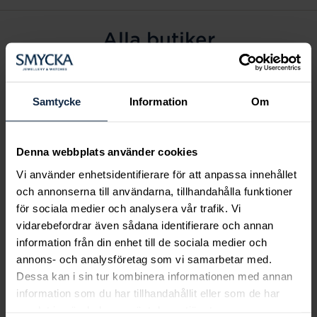
Alla butiker
Alingsås
Arvidsjaur
Samtycke
Information
Om
Avesta
Borås
Denna webbplats använder cookies
Eksjö
Vi använder enhetsidentifierare för att anpassa innehållet
Fagersta
och annonserna till användarna, tillhandahålla funktioner
Farsta
för sociala medier och analysera vår trafik. Vi
Frölunda torg
vidarebefordrar även sådana identifierare och annan
Gävle
information från din enhet till de sociala medier och
annons- och analysföretag som vi samarbetar med.
Halmstad
Dessa kan i sin tur kombinera informationen med annan
Halmstad Hallarna
information som du har tillhandahållit eller som de har
Haninge
samlat in när du har använt deras tjänster.