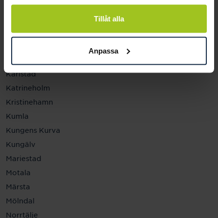
Helsingborg
Hässleholm
Tillåt alla
Jönköping
Kalmar
Anpassa
Karlskrona
Karlstad
Katrineholm
Kristinehamn
Kumla
Kungens Kurva
Kungälv
Mariestad
Motala
Märsta
Mölndal
Norrtälje