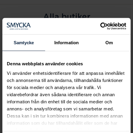
Alla butiker
Alingsås
Arvidsjaur
Samtycke
Information
Om
Avesta
Borås
Denna webbplats använder cookies
Eksjö
Vi använder enhetsidentifierare för att anpassa innehållet
Fagersta
och annonserna till användarna, tillhandahålla funktioner
Farsta
för sociala medier och analysera vår trafik. Vi
Frölunda torg
vidarebefordrar även sådana identifierare och annan
Gävle
information från din enhet till de sociala medier och
annons- och analysföretag som vi samarbetar med.
Halmstad
Dessa kan i sin tur kombinera informationen med annan
Halmstad Hallarna
information som du har tillhandahållit eller som de har
Haninge
samlat in när du har använt deras tjänster.