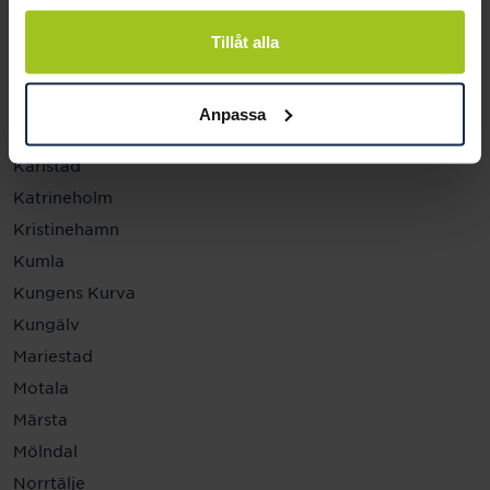
Helsingborg
Hässleholm
Tillåt alla
Jönköping
Kalmar
Anpassa
Karlskrona
Karlstad
Katrineholm
Kristinehamn
Kumla
Kungens Kurva
Kungälv
Mariestad
Motala
Märsta
Mölndal
Norrtälje