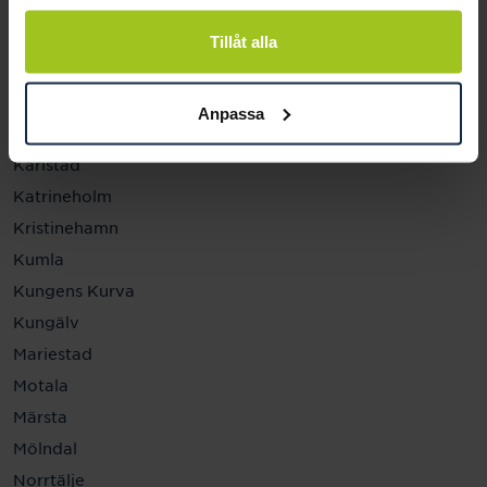
Helsingborg
Hässleholm
Tillåt alla
Jönköping
Kalmar
Anpassa
Karlskrona
Karlstad
Katrineholm
Kristinehamn
Kumla
Kungens Kurva
Kungälv
Mariestad
Motala
Märsta
Mölndal
Norrtälje