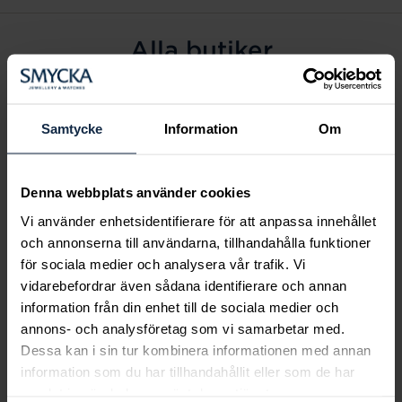
Alla butiker
Alingsås
Arvidsjaur
Samtycke
Information
Om
Avesta
Borås
Denna webbplats använder cookies
Eksjö
Vi använder enhetsidentifierare för att anpassa innehållet
Fagersta
och annonserna till användarna, tillhandahålla funktioner
Farsta
för sociala medier och analysera vår trafik. Vi
Frölunda torg
vidarebefordrar även sådana identifierare och annan
Gävle
information från din enhet till de sociala medier och
annons- och analysföretag som vi samarbetar med.
Halmstad
Dessa kan i sin tur kombinera informationen med annan
Halmstad Hallarna
information som du har tillhandahållit eller som de har
Haninge
samlat in när du har använt deras tjänster.