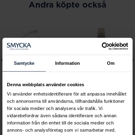
Andra köpte också
Samtycke
Information
Om
Denna webbplats använder cookies
Vi använder enhetsidentifierare för att anpassa innehållet
Lily and Rose
Mockberg
och annonserna till användarna, tillhandahålla funktioner
Emily pearl bracelet -
Royal Watch 28 mm
för sociala medier och analysera vår trafik. Vi
vidarebefordrar även sådana identifierare och annan
Ivory
Pris
2 399 kr
:
2 399 kr
information från din enhet till de sociala medier och
Pris
349 kr
:
349 kr
annons- och analysföretag som vi samarbetar med.