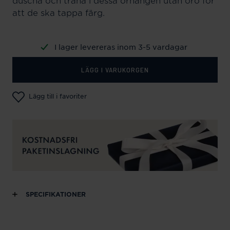
duscha och träna i dessa örhängen utan oro för
att de ska tappa färg.
I lager levereras inom 3-5 vardagar
LÄGG I VARUKORGEN
Lägg till i favoriter
SPECIFIKATIONER