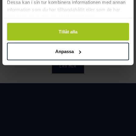
Dessa kan i sin tur kombinera informationen med annan
information som du har tillhandahållit eller som de har
samlat in när du har använt deras tjänster.
Smycka tar ansvar för ett hållbart
Tillåt alla
samhälle och värnar om miljö, resurser
och människor.
Anpassa
LÄS MER